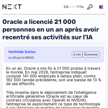
S3
1 Tio
Oracle a licencié 21 000
personnes en un an après avoir
recentré ses activités sur l’IA
Mathilde Saliou
2 min
Économie
Le 25 juin à 08h02
En un an, Oracle a
mis fin
à 21 000 postes à travers
le
monde
. En mai 2026, l’entreprise indiquait
compter 141 000 employés à temps plein, contre
162 000 l’année précédente, soit une baisse de 13 %
de ses effectifs.
Très
investie
dans le déploiement de l’intelligence
artificielle générative (Oracle est au cœur de
contrats circulaires avec OpenAI et NVIDIA
),
l’entreprise lie explicitement ce type de technologie
à ses décisions en matière de ressources humaines.