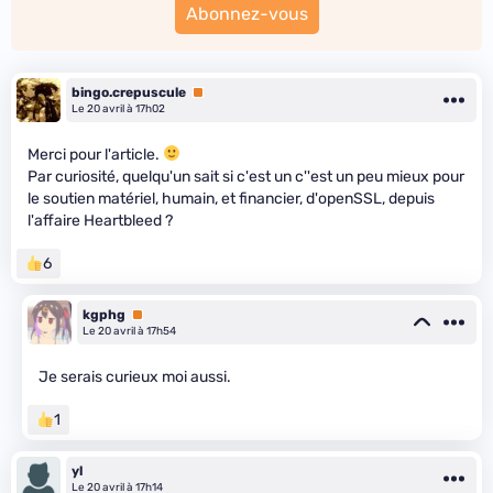
Abonnez-vous
bingo.crepuscule
Premium
Le 20 avril à 17h02
Merci pour l'article.
Par curiosité, quelqu'un sait si c'est un c''est un peu mieux pour
le soutien matériel, humain, et financier, d'openSSL, depuis
l'affaire Heartbleed ?
6
kgphg
Premium
Le 20 avril à 17h54
Je serais curieux moi aussi.
1
yl
Le 20 avril à 17h14