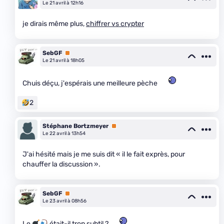
Le 21 avril à 12h16
je dirais même plus,
chiffrer vs crypter
SebGF
Premium
Le 21 avril à 18h05
Chuis déçu, j'espérais une meilleure pèche
2
Stéphane Bortzmeyer
Premium
Le 22 avril à 13h54
J'ai hésité mais je me suis dit « il le fait exprès, pour
chauffer la discussion ».
SebGF
Premium
Le 23 avril à 08h56
Le
était-il trop subtil ?