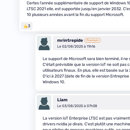
Certes l'année supplémentaire de support de Windows 10
LTSC 2021 elle, est supportée jusqu'en janvier 2032. C'es
10 plusieurs années avant la fin du support Microsoft.
3
mrintrepide
Premium
Le 02/08/2025 à 11h16
Le support de Microsoft sera bien terminé, il ne 
C'était prévisible que la version IoT ne soit pas 
utilisateurs finaux. En plus, elle est basée sur la
D'ici à 2027 (date de fin de la version Entreprise 
Windows 10.
Liam
Le 03/08/2025 à 07h38
La version IoT Enterprise LTSC est pas vraiment
drivers nvidia je dirais. C'est plutôt une mach
pour piloter de grosses machines outils, ce genr