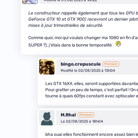
Modifié le 01/08/2025 à 16h22
Le constructeur rappelle également que tous les GPU ba
GeForce GTX 10 et GTX 900) recevront un dernier pilot
mises à jour trimestrielles de sécurité.
Comme quoi, moi qui voulais changer ma 1080 en fin d'an
SUPER ?), j'étais dans la bonne temporalité
bingo.crepuscule
Premium
Modifié le 02/08/2025 à 13h04
Les GTX 16XX, elles, seront supportées davan
Pour gratter un peu de temps, c'est parfait ! O
tourne à quais 60fps constant avec optiscaler 
M.Rhal
Premium
Le 02/08/2025 à 18h04
bha ouai elles fonctionnent encore assez bien