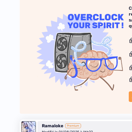
C
r
s
q
Ramaloke
Premium