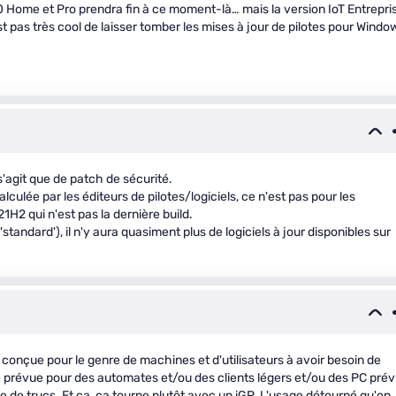
 Home et Pro prendra fin à ce moment-là… mais la version IoT Entrepri
t pas très cool de laisser tomber les mises à jour de pilotes pour Windo
s'agit que de patch de sécurité.
calculée par les éditeurs de pilotes/logiciels, ce n'est pas pour les
 21H2 qui n'est pas la dernière build.
'standard'), il n'y aura quasiment plus de logiciels à jour disponibles sur
 conçue pour le genre de machines et d'utilisateurs à avoir besoin de
ine prévue pour des automates et/ou des clients légers et/ou des PC pré
e de trucs. Et ça, ça tourne plutôt avec un iGP. L'usage détourné qu'on