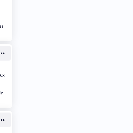
ès
eux
ir