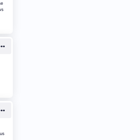
se
ws
vus