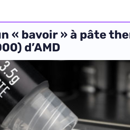
n « bavoir » à pâte th
000) d’AMD