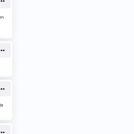
en
te