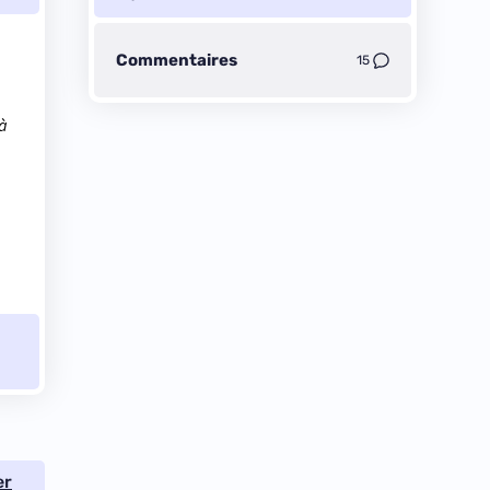
Commentaires
15
 à
er