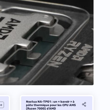
Noctua NA-TPG1 : un « bavoir » à
ce
pâte thermique pour les CPU AM5
(Ryzen 7000) d’AMD