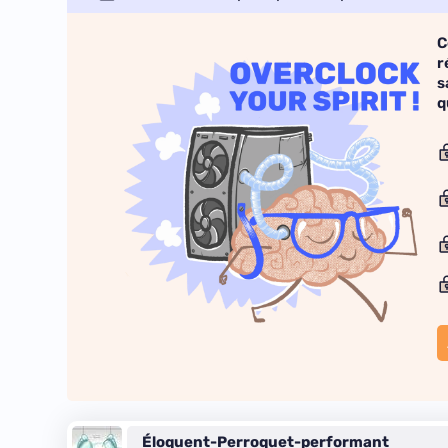
C
r
s
q
Éloquent-Perroquet-performant