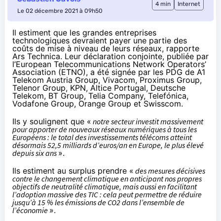
4 min
Internet
Le 02 décembre 2021 à 09h50
Il estiment que les grandes entreprises
technologiques devraient payer une partie des
coûts de mise à niveau de leurs réseaux,
rapporte
Ars Technica. Leur
déclaration conjointe
, publiée par
l’European Telecommunications Network Operators’
Association (ETNO), a été signée par les PDG de A1
Telekom Austria Group, Vivacom, Proximus Group,
Telenor Group, KPN, Altice Portugal, Deutsche
Telekom, BT Group, Telia Company, Telefónica,
Vodafone Group, Orange Group et Swisscom.
Ils y soulignent que «
notre secteur investit massivement
pour apporter de nouveaux réseaux numériques à tous les
Européens : le total des investissements télécoms atteint
désormais 52,5 milliards d’euros/an en Europe, le plus élevé
depuis six ans
».
Ils estiment au surplus prendre «
des mesures décisives
contre le changement climatique en anticipant nos propres
objectifs de neutralité climatique, mais aussi en facilitant
l’adoption massive des TIC : cela peut permettre de réduire
jusqu’à 15 % les émissions de CO2 dans l’ensemble de
l’économie
».