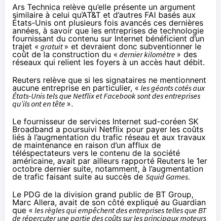
Ars Technica relève qu’elle présente un argument
similaire à celui qu’AT&T et d’autres FAI basés aux
États-Unis ont plusieurs fois avancés ces dernières
années, à savoir que les entreprises de technologie
fournissant du contenu sur Internet bénéficient d’un
trajet «
gratuit
» et devraient donc subventionner le
coût de la construction du «
dernier kilomètre
» des
réseaux qui relient les foyers à un accès haut débit.
Reuters
relève
que si les signataires ne mentionnent
aucune entreprise en particulier, «
les géants cotés aux
États-Unis tels que Netflix et Facebook sont des entreprises
qu’ils ont en tête
».
Le fournisseur de services Internet sud-coréen SK
Broadband a poursuivi Netflix pour payer les coûts
liés à l’augmentation du trafic réseau et aux travaux
de maintenance en raison d’un afflux de
téléspectateurs vers le contenu de la société
américaine, avait par ailleurs
rapporté
Reuters le 1er
octobre dernier suite, notamment, à l’augmentation
de trafic faisant suite au succès de
Squid Games
.
Le PDG de la division grand public de BT Group,
Marc Allera, avait de son côté
expliqué
au Guardian
que «
les règles qui empêchent des entreprises telles que BT
de répercuter une partie des coûts sur les principaux moteurs