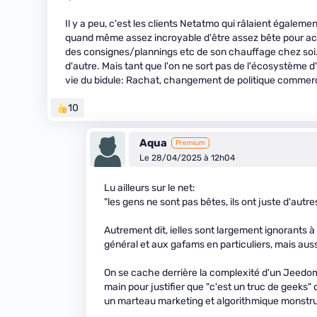
Il y a peu, c'est les clients Netatmo qui râlaient égale
quand même assez incroyable d'être assez bête pour ache
des consignes/plannings etc de son chauffage chez soi...
d'autre. Mais tant que l'on ne sort pas de l'écosystème d'
vie du bidule: Rachat, changement de politique commercial
10
Aqua
Premium
Le 28/04/2025 à 12h04
Lu ailleurs sur le net:
"les gens ne sont pas bêtes, ils ont juste d'aut
Autrement dit, ielles sont largement ignorants à 
général et aux gafams en particuliers, mais auss
On se cache derrière la complexité d'un Jeedom,
main pour justifier que "c'est un truc de geeks"
un marteau marketing et algorithmique monstr