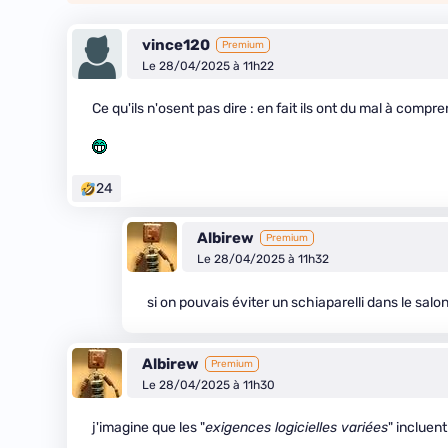
vince120
Premium
Le 28/04/2025 à 11h22
Ce qu'ils n'osent pas dire : en fait ils ont du mal à compre
24
Albirew
Premium
Le 28/04/2025 à 11h32
si on pouvais éviter un schiaparelli dans le salo
Albirew
Premium
Le 28/04/2025 à 11h30
j'imagine que les "
exigences logicielles variées
" incluen