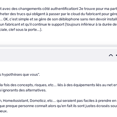
ment avec des changements côté authentification! Je trouve pour ma part
ter des trucs qui obligent à passer par le cloud du fabricant pour gér
 OK, c'est simple et se gère de son débilophone sans rien devoir install
un fabricant et qu'il continue le support (toujours inférieur à la durée de
e, clef sous la porte...).
res hypothèses que vous".
la fois des concepts, risques, etc... liés à des équipements liés au net e
i ignorants des alternatives.
 HomeAssistant, Domoticz, etc... qui seraient pas faciles à prendre en
 que preque personne connait alors qu'en fait ils sont justes écrasés sou
ueux.