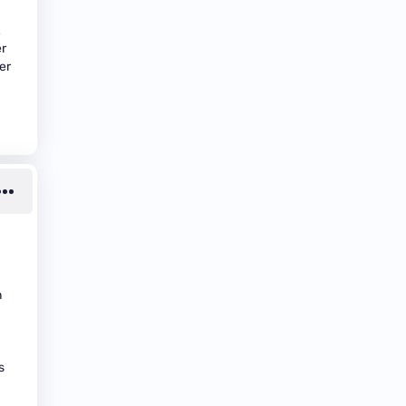
er
er
n
s