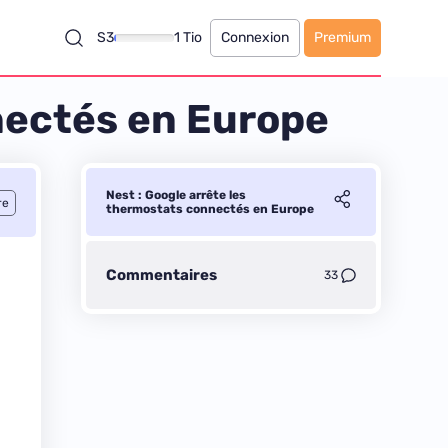
S3
1 Tio
Connexion
Premium
nectés en Europe
Nest : Google arrête les
re
thermostats connectés en Europe
Commentaires
33