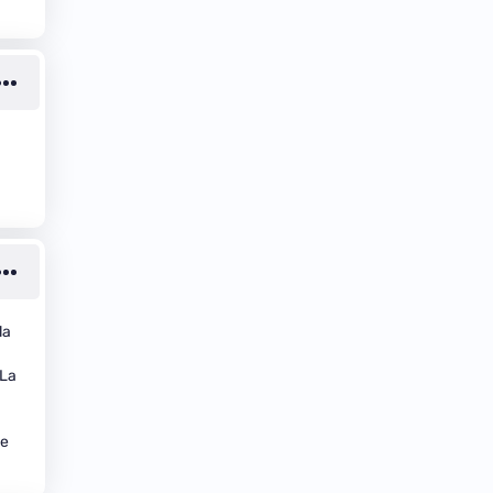
la
 La
ue