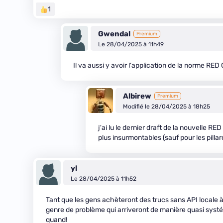
1
Gwendal
Premium
Le 28/04/2025 à 11h49
Il va aussi y avoir l'application de la norme RED
Albirew
Premium
Modifié le 28/04/2025 à 18h25
j'ai lu le dernier draft de la nouvelle R
plus insurmontables (sauf pour les pilla
yl
Le 28/04/2025 à 11h52
Tant que les gens achèteront des trucs sans API locale à 
genre de problème qui arriveront de manière quasi systém
quand!