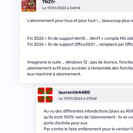
TNZfr
Le 17/01/2023 à 06h14
L’abonnement pour tous et pour tout ! … beaucoup plus re
Fin 2025 = fin de support Win10 … Win11 + compte MS obl
Fin 2026 = fin de support Office2021 … remplacé par Offi
Imaginons la suite … Windows 12 : pas de licence, fon
abonnement actif pour accéder à l’ensemble des fonctio
leur machine à abonnement.
laurent64480
Le 17/01/2023 à 07h42
Au vu des différentes interdictions (dues au RG
qu’ils iront 100% vers de l’abonnement : ils se
porte d’entrée pour eux.
Par contre le faire entièrement pour la version fa