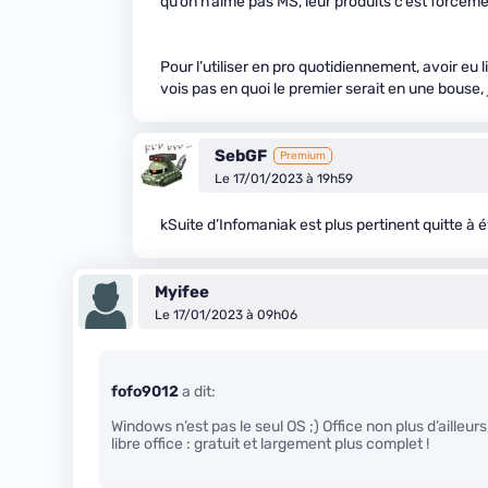
qu’on n’aime pas MS, leur produits c’est forcémen
Pour l’utiliser en pro quotidiennement, avoir eu 
vois pas en quoi le premier serait en une bouse, 
SebGF
Premium
Le 17/01/2023 à 19h59
kSuite d’Infomaniak est plus pertinent quitte à
Myifee
Le 17/01/2023 à 09h06
fofo9012
a dit:
Windows n’est pas le seul OS ;) Office non plus d’ailleur
libre office : gratuit et largement plus complet !