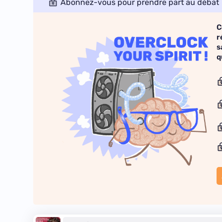
Abonnez-vous pour prendre part au débat
C
r
s
q