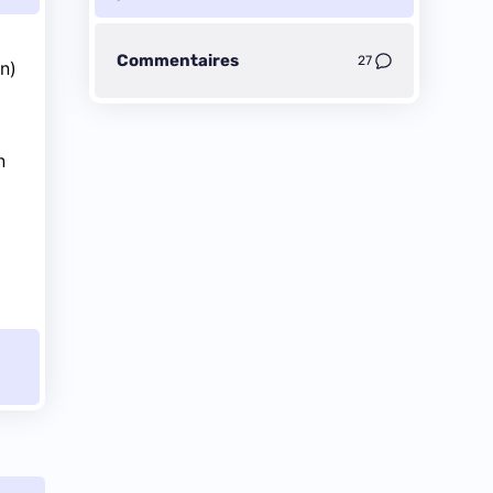
Commentaires
27
n)
n