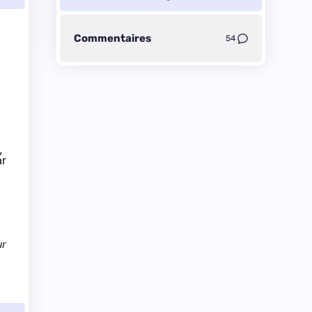
Commentaires
54
,
ar
ur