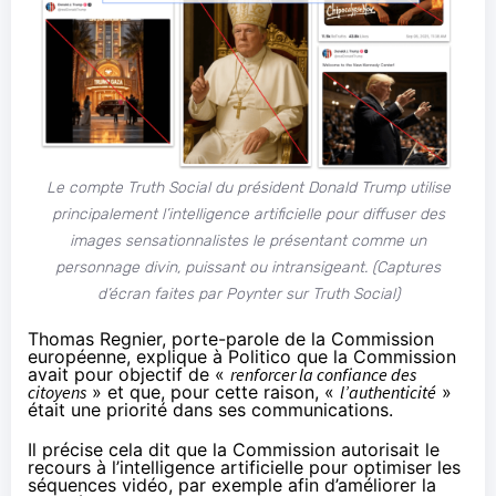
Le compte Truth Social du président Donald Trump utilise
principalement l’intelligence artificielle pour diffuser des
images sensationnalistes le présentant comme un
personnage divin, puissant ou intransigeant. (Captures
d’écran faites par Poynter sur Truth Social)
Thomas Regnier, porte-parole de la Commission
européenne, explique à Politico que la Commission
avait pour objectif de «
renforcer la confiance des
citoyens
» et que, pour cette raison, «
l’authenticité
»
était une priorité dans ses communications.
Il précise cela dit que la Commission autorisait le
recours à l’intelligence artificielle pour optimiser les
séquences vidéo, par exemple afin d’améliorer la