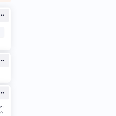
 il
mn