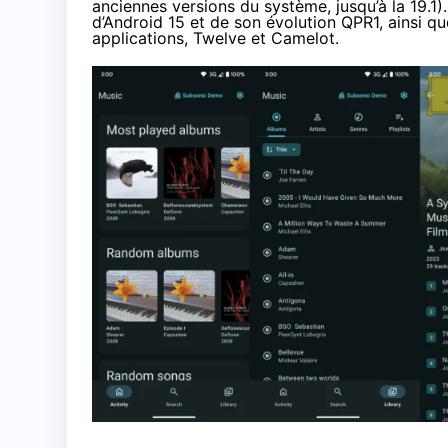
anciennes versions du système, jusqu’à la 19.
d’Android 15 et de son évolution QPR1, ainsi q
applications, Twelve et Camelot.