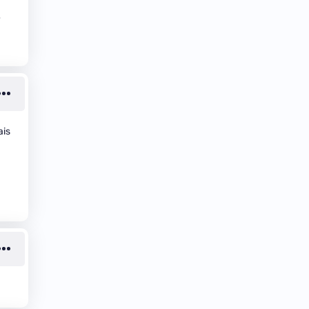
e
ais