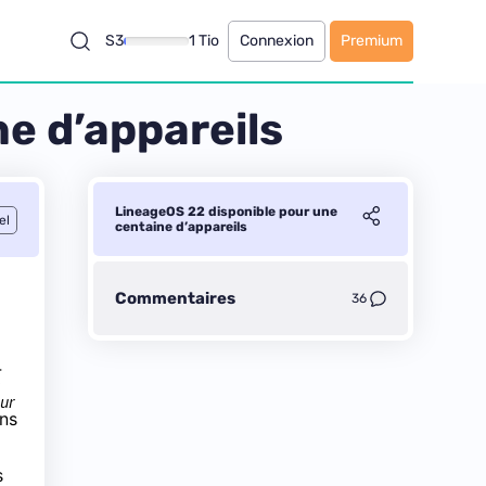
S3
1 Tio
Connexion
Premium
e d’appareils
LineageOS 22 disponible pour une
el
centaine d’appareils
Commentaires
36
4
our
ons
s