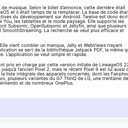
e musique. Selon le billet d’annonce, cette dernière était
eOS et il était temps de la remplacer. La base de code étai
ctives du développement sur Android. Twelve est donc écri
l You, les tablettes et le mode paysage. Elle supporte les
nt Subsonic, OpenSubsonic et Jellyfin, ainsi que plusieurs
SmoothStreaming. La recherche se veut plus efficace et
Elle vient combler un manque, Jelly et WebViews n’ayant
lication se sert de la bibliothèque Jetpack PDF, la même 
. L’application se veut simple et rapide.
nt pris en charge par cette version initiale de LineageOS 2
usqu’à l’ancien Pixel 2, mais le récent
Pixel 9
est lui aussi 
 la liste intégrale des appareils concernés, dont les Fairph
ovo, plusieurs variantes du G7 ThinQ de LG, une trentaine d
Nintendo et de nombreux OnePlus.