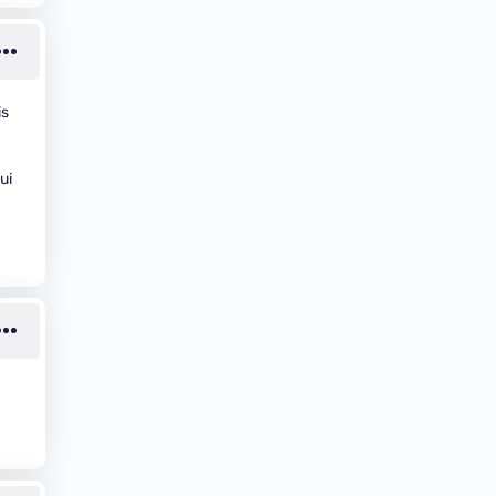
is
ui