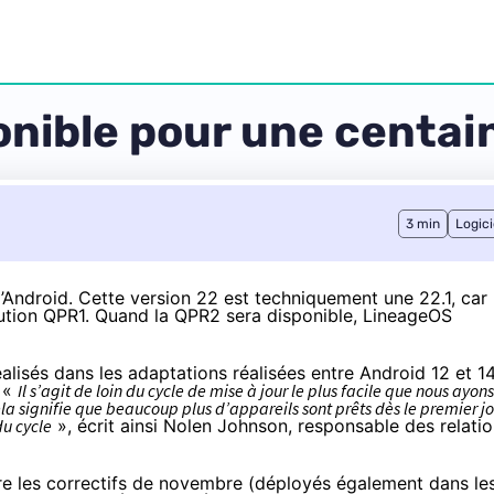
nible pour une centain
3 min
Logici
Android. Cette version 22 est techniquement une 22.1, car
ution QPR1. Quand la QPR2 sera disponible, LineageOS
éalisés dans les adaptations réalisées entre Android 12 et 1
. «
Il s’agit de loin du cycle de mise à jour le plus facile que nous ayons
la signifie que beaucoup plus d’appareils sont prêts dès le premier j
u cycle
», écrit ainsi Nolen Johnson, responsable des relati
gre les correctifs de novembre (déployés également dans le