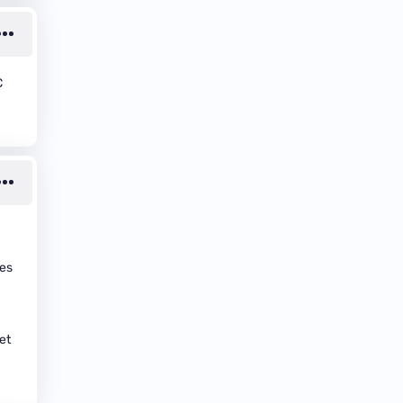
C
res
et