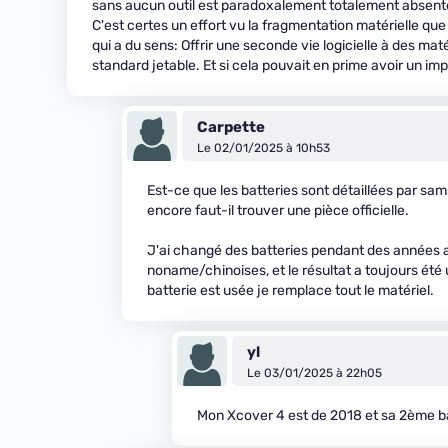
sans aucun outil est paradoxalement totalement absent
C'est certes un effort vu la fragmentation matérielle que
qui a du sens: Offrir une seconde vie logicielle à des mat
standard jetable. Et si cela pouvait en prime avoir un im
Carpette
Le 02/01/2025 à 10h53
Est-ce que les batteries sont détaillées par sam
encore faut-il trouver une pièce officielle.
J'ai changé des batteries pendant des années 
noname/chinoises, et le résultat a toujours été
batterie est usée je remplace tout le matériel.
yl
Le 03/01/2025 à 22h05
Mon Xcover 4 est de 2018 et sa 2ème bat