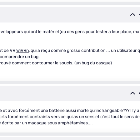
développeurs qui ont le matériel (ou des gens pour tester a leur place, ma
jet de VR
WiVRn
, qui a reçu comme grosse contribution ... un utilisateur q
r comprendre un bug.
e trouvé comment contourner le soucis. (un bug du casque)
ile et avec forcément une batterie aussi morte qu'inchangeable??? Il y a
forts forcément contraints vers ce qui as un sens et c'est tout le sens de
té écrite par un macaque sous amphétamines....