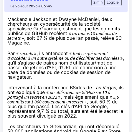
2 min
Logiciel
Le 23 août 2023 à 06h46
Mackenzie Jackson et Dwayne McDaniel, deux
chercheurs en cybersécurité de la société
spécialisée
GitGuardian
, estiment que les commits
publics de GitHub recèlent «
au moins 10 millions de
secrets
», soit 67 % de plus que l’an passé,
relève
SC
Magazine.
Par «
secrets
», ils entendent «
tout ce qui permet
d’accéder à un autre système ou de déchiffrer des données
»,
qu’il s’agisse de paires nom d’utilisateur/mot de
passe, de jetons d’API, d’URL de connexion à une
base de données ou de cookies de session de
navigateur.
Intervenant
à la conférence BSides de Las Vegas, ils
ont expliqué que «
un utilisateur de GitHub sur 10 a
partagé un secret en 2022
», mais également que «
5,5
commits sur 1 000 contenaient un secret
», soit 50 % de
plus que l’an passé. Les clés d’API de Google,
représentant 9,7 % du total, auraient été le secret le
plus souvent divulgué en 2022.
Les chercheurs de GitGuardian, qui ont décompilé
50 000 applications Android du Google Play Store,