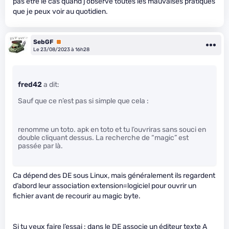
pas être le cas quand j’observe toutes les mauvaises pratiques
que je peux voir au quotidien.
SebGF
Premium
Le 23/08/2023 à 16h28
fred42
a dit:
Sauf que ce n’est pas si simple que cela :
renomme un toto. apk en toto et tu l’ouvriras sans souci en
double cliquant dessus. La recherche de “magic” est
passée par là.
Ca dépend des DE sous Linux, mais généralement ils regardent
d’abord leur association extension=logiciel pour ouvrir un
fichier avant de recourir au magic byte.
Si tu veux faire l’essai : dans le DE associe un éditeur texte A