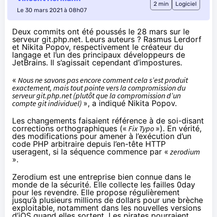
2 min
Logiciel
Le 30 mars 2021 à 08h07
Deux commits ont été poussés le 28 mars sur le
serveur git.php.net. Leurs auteurs ? Rasmus Lerdorf
et Nikita Popov, respectivement le créateur du
langage et l’un des principaux développeurs de
JetBrains. Il s’agissait cependant d’impostures.
«
Nous ne savons pas encore comment cela s’est produit
exactement, mais tout pointe vers la compromission du
serveur git.php.net (plutôt que la compromission d’un
compte git individuel)
», a
indiqué Nikita Popov
.
Les changements faisaient référence à de soi-disant
corrections orthographiques («
Fix Typo
»). En vérité,
des modifications
pour amener à l’exécution d’un
code PHP arbitraire depuis l’en-tête HTTP
useragent, si la séquence commence par «
zerodium
».
Zerodium est une entreprise bien connue dans le
monde de la sécurité. Elle collecte les failles 0day
pour les revendre. Elle propose régulièrement
jusqu’à plusieurs millions de dollars pour une brèche
exploitable, notamment dans les nouvelles versions
d’iOS quand elles sortent. Les pirates pourraient