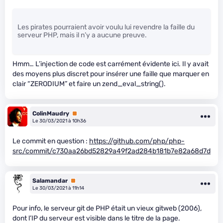
Les pirates pourraient avoir voulu lui revendre la faille du
serveur PHP, mais il n’y a aucune preuve.
Hmm… L’injection de code est carrément évidente ici. Il y avait
des moyens plus discret pour insérer une faille que marquer en
clair “ZERODIUM” et faire un zend_eval_string().
ColinMaudry
Premium
Le 30/03/2021 à 10h36
Le commit en question :
https://github.com/php/php-
src/commit/c730aa26bd52829a49f2ad284b181b7e82a68d7d
Salamandar
Premium
Le 30/03/2021 à 11h14
Pour info, le serveur git de PHP était un vieux gitweb (2006),
dont l’IP du serveur est visible dans le titre de la page.