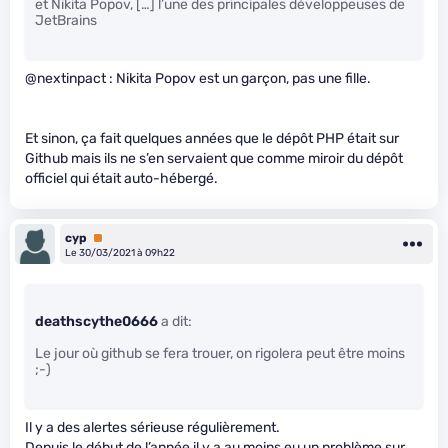
et Nikita Popov, […] l’une des principales développeuses de
JetBrains
@nextinpact : Nikita Popov est un garçon, pas une fille.
Et sinon, ça fait quelques années que le dépôt PHP était sur
Github mais ils ne s’en servaient que comme miroir du dépôt
officiel qui était auto-hébergé.
cyp
Premium
Le 30/03/2021 à 09h22
deathscythe0666
a dit:
Le jour où github se fera trouer, on rigolera peut être moins
;-)
Il y a des alertes sérieuse régulièrement.
Depuis le début de l’année il y a au moins eu un problème sur