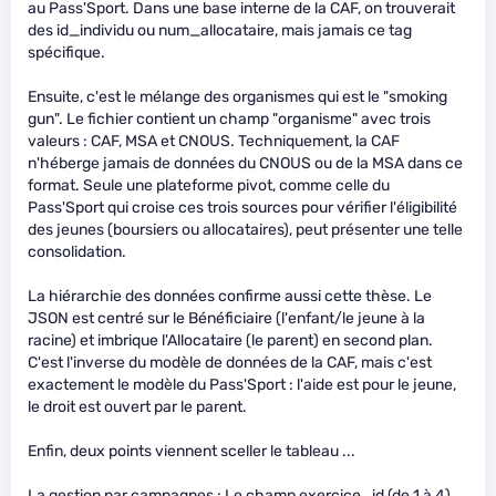
au Pass'Sport. Dans une base interne de la CAF, on trouverait
des id_individu ou num_allocataire, mais jamais ce tag
spécifique.
Ensuite, c'est le mélange des organismes qui est le "smoking
gun". Le fichier contient un champ "organisme" avec trois
valeurs : CAF, MSA et CNOUS. Techniquement, la CAF
n'héberge jamais de données du CNOUS ou de la MSA dans ce
format. Seule une plateforme pivot, comme celle du
Pass'Sport qui croise ces trois sources pour vérifier l'éligibilité
des jeunes (boursiers ou allocataires), peut présenter une telle
consolidation.
La hiérarchie des données confirme aussi cette thèse. Le
JSON est centré sur le Bénéficiaire (l'enfant/le jeune à la
racine) et imbrique l'Allocataire (le parent) en second plan.
C'est l'inverse du modèle de données de la CAF, mais c'est
exactement le modèle du Pass'Sport : l'aide est pour le jeune,
le droit est ouvert par le parent.
Enfin, deux points viennent sceller le tableau ...
La gestion par campagnes : Le champ exercice_id (de 1 à 4)