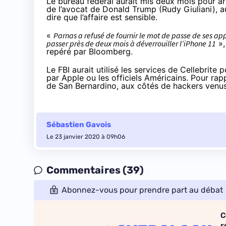
Le bureau fédéral aurait mis deux mois pour a
de l’avocat de Donald Trump (Rudy Giuliani), 
dire que l’affaire est sensible.
«
Parnas a refusé de fournir le mot de passe de
ses app
passer près de deux mois à déverrouiller l’iPhone 11
»,
repéré par
Bloomberg
.
Le FBI aurait utilisé les services de Cellebrite 
par Apple ou les officiels Américains. Pour rapp
de San Bernardino
, aux côtés de hackers venus
Sébastien Gavois
Le 23 janvier 2020 à 09h06
Commentaires (39)
Abonnez-vous pour prendre part au débat
C
r