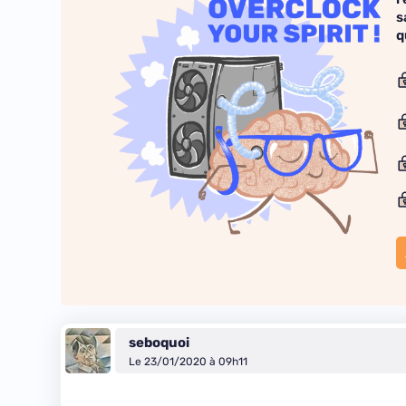
s
q
seboquoi
Le 23/01/2020 à 09h11