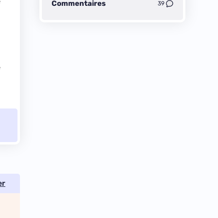
é
Commentaires
39
e
er