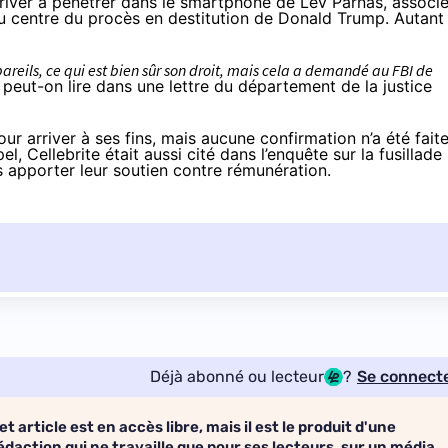
rriver à pénétrer dans le smartphone de Lev Parnas, associ
au centre du procès en destitution de Donald Trump. Autant
areils, ce qui est bien sûr son droit, mais cela a demandé au FBI de
 peut-on lire dans
une lettre du département de la justice
pour arriver à ses fins, mais aucune confirmation n’a été fait
el, Cellebrite était aussi cité dans
l’enquête sur la fusillade
 apporter leur soutien contre rémunération.
Déjà abonné ou lecteur
?
Se connect
et article est en accès libre, mais il est le produit d'une
édaction qui ne travaille que pour ses lecteurs, sur un média