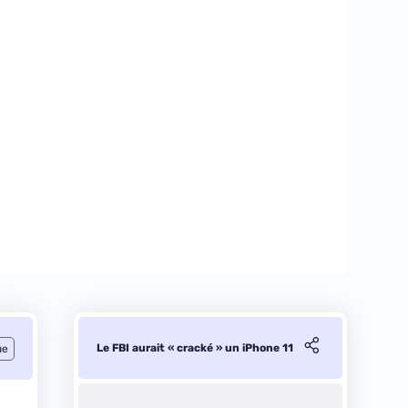
Le FBI aurait « cracké » un iPhone 11
ue