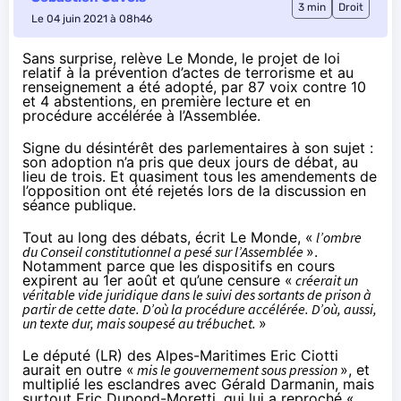
3 min
Droit
Le 04 juin 2021 à 08h46
Sans surprise,
relève
Le Monde, le
projet de loi
relatif à la prévention d’actes de terrorisme et au
renseignement a été adopté, par 87 voix contre 10
et 4 abstentions, en première lecture et en
procédure accélérée à l’Assemblée.
Signe du désintérêt des parlementaires à son sujet :
son adoption n’a pris que deux jours de débat, au
lieu de trois. Et quasiment tous les amendements de
l’opposition ont été rejetés lors de la discussion en
séance publique.
Tout au long des débats, écrit Le Monde, «
l’ombre
du Conseil constitutionnel a pesé sur l’Assemblée
».
Notamment parce que les dispositifs en cours
expirent au 1er août et qu’une censure «
créerait un
véritable vide juridique dans le suivi des sortants de prison à
partir de cette date. D’où la procédure accélérée. D’où, aussi,
un texte dur, mais soupesé au trébuchet.
»
Le député (LR) des Alpes-Maritimes Eric Ciotti
aurait en outre «
mis le gouvernement sous pression
», et
multiplié les esclandres avec Gérald Darmanin, mais
surtout Eric Dupond-Moretti, qui lui a reproché «