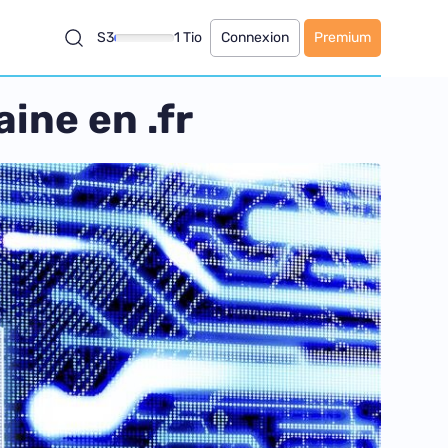
S3
1 Tio
Connexion
Premium
aine en .fr