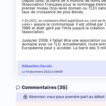
Depuis lundi, la barre de 4 millions de noms d
l’Association Française pour le nommage Intern
premier niveau (top-level domain ou TLD) nationa
taux de croissance les plus élevés.
«
En 2021, sa croissance était supérieure au .com sur 
créés
» assure le communiqué. Il est utilisé par
1986 et était géré par l’Inria jusqu’à la création
l’association.
Jusqu’en 2006, il fallait être une association 
domaine avec ce TLD. Actuellement, toute entr
Européenne peut y accéder. La barre des 3 mill
Sébastien Gavois
Le 14 décembre 2022 à 06h08
Commentaires (35)
Abonnez-vous pour prendre part au débat