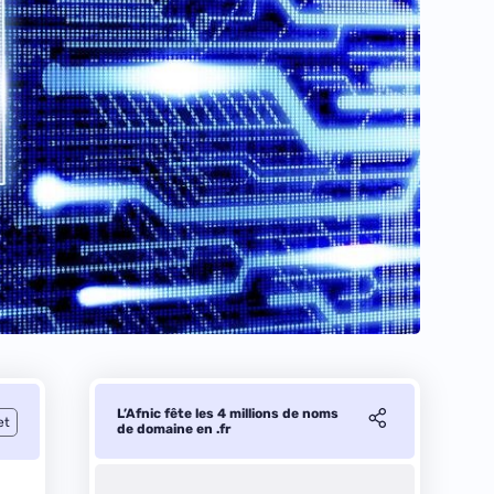
L’Afnic fête les 4 millions de noms
et
de domaine en .fr