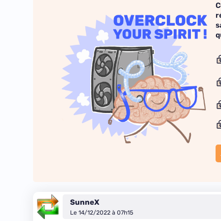
C
r
s
q
SunneX
Le 14/12/2022 à 07h15