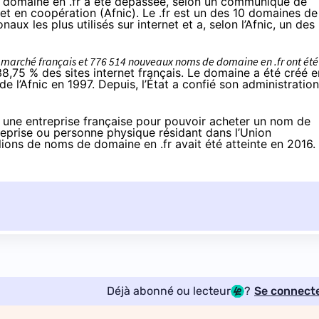
e domaine en .fr a été dépassée, selon un
communiqué
de
et en coopération (Afnic). Le .fr est un des 10 domaines de
ux les plus utilisés sur internet et a, selon l’Afnic, un des
le marché français et 776 514 nouveaux noms de domaine en .fr ont été
 38,75 % des sites internet français. Le domaine a été créé e
 de l’Afnic en 1997. Depuis, l’État a confié son administration
ou une entreprise française pour pouvoir acheter un nom de
eprise ou personne physique résidant dans l’Union
ions de noms de domaine en .fr avait été atteinte en 2016.
Déjà abonné ou lecteur
?
Se connect