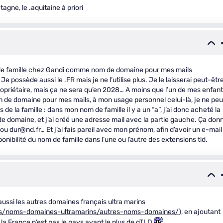
tagne, le .aquitaine à priori
m de famille chez Gandi comme nom de domaine pour mes mails
Je possède aussi le .FR mais je ne l’utilise plus. Je le laisserai peut-êtr
propriétaire, mais ça ne sera qu’en 2028… A moins que l’un de mes enfan
nom de domaine pour mes mails, à mon usage personnel celui-là, je ne pe
e la famille : dans mon nom de famille il y a un “a”, j’ai donc acheté la
de domaine, et j’ai créé une adresse mail avec la partie gauche. Ça don
 dur@nd.fr… Et j’ai fais pareil avec mon prénom, afin d’avoir un e-mail
ponibilité du nom de famille dans l’une ou l’autre des extensions tld.
aussi les autres domaines français ultra marins
ices/noms-domaines-ultramarins/autres-noms-domaines/
), en ajoutant
la France n’est pas le pays ayant le plus de gTLD