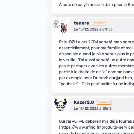
À coté de ça y’a aussi le .bzh pour la Bre
tenere
Premium
Le 15/12/2022 à 01h53
Et le .BZH alors ? J’ai acheté mon no
essentiellement, pour ma famille et moi. 
disponible quand je n’en serais plus le 
le veuille. J’ai aussi acheté un autre 
pas le partager avec les autres membres d
partie à le droite de ce “a” comme nom 
par exemple pour Durand: dur@nd.bzh, ou
“poubelle”… Cela peut pallier à une indis
Kazer2.0
Premium
Le 16/12/2022 à 13h15
Oui j’ai vu,
@Eldeberen
m’a déjà fournis 
(
https://www.afnic.fr/produits-serv
ceux de la métropole, je me demande si 