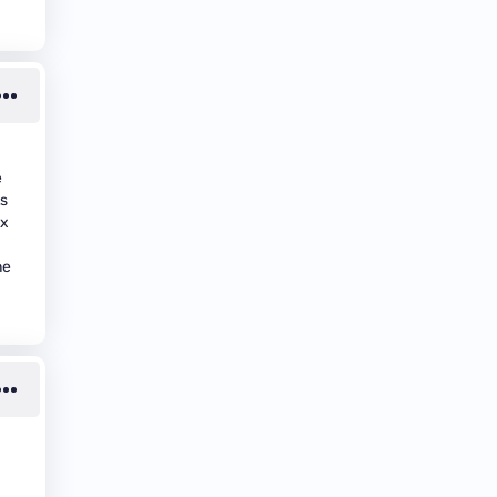
e
ts
ux
ne