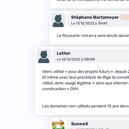
Stéphane Bortzmeyer
Pre
Le 17/12/2022 à 10h41
Le Royaume-Uni en a sans doute davant
Letter
Le 14/12/2022 à 08h58
Idem, utilisé « pour des projets futurs », depuis
Et même avec leur procédure de litige ils considè
utilisé, donc usage légitime » alors que internet
construction » OVH.
Les domaines non-utilisés pendant 10 ans devrai
SunneX