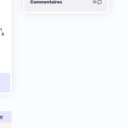
Commentaires
35
n
 à
er