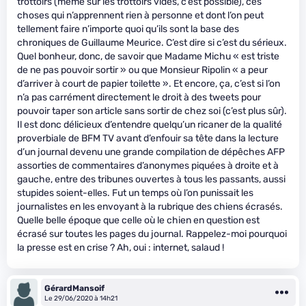
trottoirs (même sur les trottoirs vides, c’est possible), ces
choses qui n’apprennent rien à personne et dont l’on peut
tellement faire n’importe quoi qu’ils sont la base des
chroniques de Guillaume Meurice. C’est dire si c’est du sérieux.
Quel bonheur, donc, de savoir que Madame Michu « est triste
de ne pas pouvoir sortir » ou que Monsieur Ripolin « a peur
d’arriver à court de papier toilette ». Et encore, ça, c’est si l’on
n’a pas carrément directement le droit à des tweets pour
pouvoir taper son article sans sortir de chez soi (c’est plus sûr).
Il est donc délicieux d’entendre quelqu’un ricaner de la qualité
proverbiale de BFM TV avant d’enfouir sa tête dans la lecture
d’un journal devenu une grande compilation de dépêches AFP
assorties de commentaires d’anonymes piquées à droite et à
gauche, entre des tribunes ouvertes à tous les passants, aussi
stupides soient-elles. Fut un temps où l’on punissait les
journalistes en les envoyant à la rubrique des chiens écrasés.
Quelle belle époque que celle où le chien en question est
écrasé sur toutes les pages du journal. Rappelez-moi pourquoi
la presse est en crise ? Ah, oui : internet, salaud !
GérardMansoif
Le 29/06/2020 à 14h21