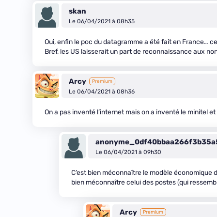
skan
Le 06/04/2021 à 08h35
Oui, enfin le poc du datagramme a été fait en France… c
Bref, les US laisserait un part de reconnaissance aux non
Arcy
Premium
Le 06/04/2021 à 08h36
On a pas inventé l’internet mais on a inventé le minitel et 
anonyme_0df40bbaa266f3b35a
Le 06/04/2021 à 09h30
C’est bien méconnaître le modèle économique du 
bien méconnaître celui des postes (qui ressemb
Arcy
Premium