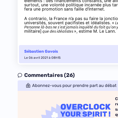
éléments : des financements constants, une alli
surtout, une volonté politique incarnée plus ta
fera une promotion sans faille d’Internet.
A contrario, la France n’a pas su faire la joncti
universités, souvent pacifistes et idéalistes. «
Le
Personne là-bas ne s’est jamais inquiété du fait qu’on 
militaire]
que des idéalistes
», estime M. Le Lann.
Sébastien Gavois
Le 06 avril 2021 à 08h15
Commentaires (26)
Abonnez-vous pour prendre part au débat
C
r
s
q