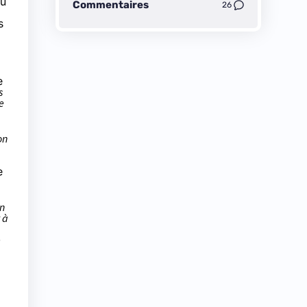
u
Commentaires
26
s
e
s
e
on
e
en
 à
e