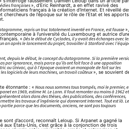
» s’interroge faussement Damien Leloup dans
un article
par
dies françaises
», d’Eric Reinhardt, a en effet ravivé des
ormaticiens français à la création d’Internet. Et réveillé de
t chercheurs de l’époque sur le rôle de l’Etat et les apports
t.
datagramme, repris un truc totalement inventé en France, est fausse
»,
 contemporaine à l’université du Luxembourg et autrice d’un
français. «
Dès le début de Cyclades, il y avait des échanges avec le
un an après le lancement du projet, travailler à Stanford avec l’équip
ent, depuis le début, le concept du datagramme. Si la première versi
as par ignorance, mais parce qu’ils ont fait face à une opposition
tric ou Univac, qui à l’époque avaient un monopole de fait sur les
 les logiciels de leurs machines, un travail coûteux
», se souvient d
te étonnante : «
Nous nous sommes tous trompés, moi le premier, 
rpanet en 1969, estime M. Le Lann. Il faut remonter au moins à 1962 et
présentent alors dans des thèses, des publications, des conférences,
mettre les travaux d’ingénierie qui donneront Internet. Tout est là. L
 partie parce que les documents, anciens, ne sont pas toujours
ue sont d’accord, reconnaît Leloup. Si Arpanet a gagné la
pé aux États-Unis, c’est grâce à la conjonction de trois