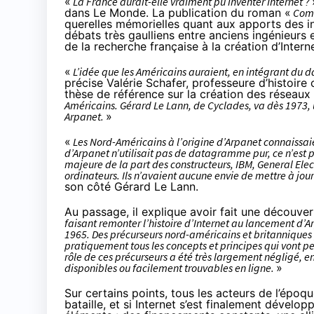
«
La France aurait-elle vraiment pu inventer Internet ?
dans Le Monde. La publication du roman «
Comé
querelles mémorielles quant aux apports des inf
débats très gaulliens entre anciens ingénieurs e
de la recherche française à la création d’Interne
«
L’idée que les Américains auraient, en intégrant du 
précise Valérie Schafer, professeure d’histoire
thèse de référence sur la création des réseaux 
Américains. Gérard Le Lann, de Cyclades, va dès 1973, 
Arpanet.
»
«
Les Nord-Américains à l’origine d’Arpanet connaissai
d’Arpanet n’utilisait pas de datagramme pur, ce n’est p
majeure de la part des constructeurs, IBM, General Elec
ordinateurs. Ils n’avaient aucune envie de mettre à jour
son côté Gérard Le Lann.
Au passage, il explique avoir fait une découver
faisant remonter l’histoire d’Internet au lancement d’A
1965. Des précurseurs nord-américains et britanniques 
pratiquement tous les concepts et principes qui vont per
rôle de ces
précurseurs
a été très largement négligé, en
disponibles ou facilement trouvables en ligne.
»
Sur certains points, tous les acteurs de l’époq
bataille, et si Internet s’est finalement dévelop