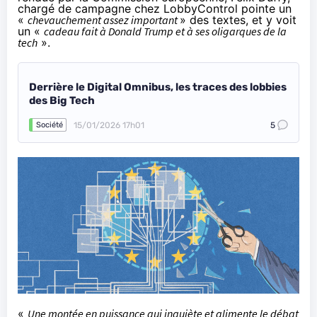
chargé de campagne chez LobbyControl pointe un
«
chevauchement assez important
» des textes, et y voit
un «
cadeau fait à Donald Trump et à ses oligarques de la
tech
».
Derrière le Digital Omnibus, les traces des lobbies
des Big Tech
15/01/2026 17h01
5
Société
«
Une montée en puissance qui inquiète et alimente le débat