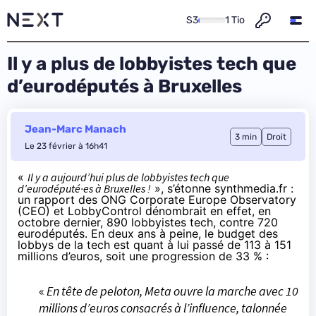
S3
1 Tio
Il y a plus de lobbyistes tech que
d’eurodéputés à Bruxelles
Jean-Marc Manach
3 min
Droit
Le 23 février à 16h41
«
Il y a aujourd’hui plus de lobbyistes tech que
d’eurodéputé·es à Bruxelles !
»,
s’étonne synthmedia.fr
:
un
rapport
des ONG Corporate Europe Observatory
(CEO) et LobbyControl dénombrait en effet, en
octobre dernier, 890 lobbyistes tech, contre 720
eurodéputés. En deux ans à peine, le
budget des
lobbys
de la tech est quant à lui passé de 113 à 151
millions d’euros, soit une progression de 33 % :
«
En tête de peloton, Meta ouvre la marche avec 10
millions d’euros consacrés à l’influence, talonnée