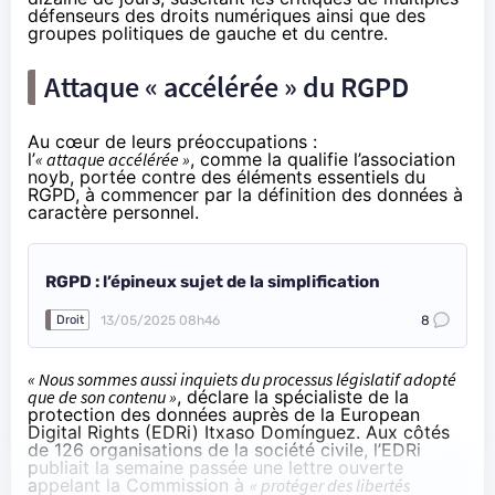
défenseurs des droits numériques ainsi que des
groupes politiques de
gauche
et du
centre
.
Attaque « accélérée » du RGPD
Au cœur de leurs préoccupations :
l’
« attaque accélérée »
, comme la
qualifie
l’association
noyb, portée contre des éléments essentiels du
RGPD, à commencer par la définition des données à
caractère personnel.
RGPD : l’épineux sujet de la simplification
13/05/2025 08h46
8
Droit
« Nous sommes aussi inquiets du processus législatif adopté
que de son contenu »
, déclare la spécialiste de la
protection des données auprès de la European
Digital Rights (EDRi) Itxaso Domínguez. Aux côtés
de 126 organisations de la société civile, l’EDRi
publiait la semaine passée
une lettre ouverte
appelant la Commission à
« protéger des libertés