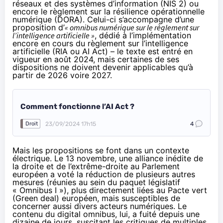
réseaux et des systèmes d’information (
NIS 2
) ou
encore le règlement sur la résilience opérationnelle
numérique (
DORA
). Celui-ci s’accompagne d’une
proposition
d’
« omnibus numérique sur le règlement sur
l’intelligence artificielle »
, dédié à l’implémentation
encore en cours du règlement sur l’intelligence
artificielle (RIA ou
AI Act
) – le texte est entré en
vigueur en août 2024, mais
certaines de ses
dispositions
ne doivent devenir applicables qu’à
partir de 2026 voire 2027.
Comment fonctionne l’AI Act ?
23/09/2024 17h15
4
Droit
Mais les propositions se font dans un contexte
électrique. Le 13 novembre, une alliance inédite de
la droite et de l’extrême-droite au Parlement
européen a voté la réduction de plusieurs autres
mesures (réunies au sein du paquet législatif
« Omnibus I »), plus directement liées au Pacte vert
(Green deal) européen, mais susceptibles de
concerner aussi divers acteurs numériques. Le
contenu du digital omnibus, lui, a
fuité depuis une
dizaine de jours
, suscitant les critiques de multiples