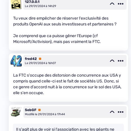
127.0.0.1
Le 29/01/2024 à 14h29
Tu veux dire empêcher de réserver l'exclusivité des
produits OpenAI aux seuls investisseurs et partenaires ?
Je comprend que ca puisse gêner l'Europe (cf
Microsoft/Activision), mais pas vraiment la FTC.
fred42
Premium
Le 29/01/2024 à 16h07
La FTC s'occupe des distorsion de concurrence aux USA y
compris quand celle-ci est le fait de sociétés US. Donc, si
ce genre d'accord nuit à la concurrence sur le sol des USA,
elle s'en occupe.
SebGF
Premium
Modifié le 29/01/2024 à 17h44
Il s'agit plus de voir si l'association avec les géants ne