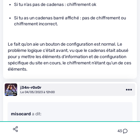
Si tu n’as pas de cadenas : chiffrement ok
Si tu as un cadenas barré affiché : pas de chiffrement ou
chiffrement incorrect.
Le fait qu’on aie un bouton de configuration est normal. Le
problème logique c’était avant, vu que le cadenas était abusé
pour y mettre les éléments d’information et de configuration
spécifique du site en cours, le chiffrement n’étant qu’un de ces
éléments.
j34n-r0x0r
Le 04/05/2023 à 12h00
misocard
a dit:
A l’époque où cette idée a été répandue, il fallait demander
un certificat à une autorité de certification et fournir des
43
justificatifs pour l’identité. C’était peut être contournable,
mais en gros, c’était compliqué d’avoir le cadenas.