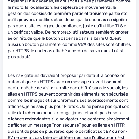
cliquant sur le cadenas, ils ont accès à des paramètres comme
le micro, la localisation, les capteurs de mouvements, la
gestion des cookies de première partie et troisième partie etc,
qu’ils peuvent modifier, et de deux, que le cadenas ne signifie
pas que le site est digne de confiance, juste qu’il utilise TLS et
un cerificat valide. De nombreux utilisateurs semblent ignorer
selon l’étude que le bouton cadenas dans la barre URL est
aussi un bouton paramètre, comme 95% des sites sont chiffrés
par HTTPS, le cadenas affiché a perdu de sa valeur, et n’est
plus adapté.
Les navigateurs devraient proposer par défaut la connexion
automatique en HTTPS avec un message d’avertissement,
ceci empêche de visiter un site non chiffré sans le vouloir, les
sites en HTTPS peuvent contenir des éléments non sécurisés
comme les images et sur Chromium, ses avertissements sont
affichés, je ne sais plus pour Firefox. Je ne pense pas qu’il soit
utile d’afficher un bouclier rouge, jaune et vert, pas besoin
d’icônes redondantes si le navigateur se contente simplement
d’afficher un message “non sécurisé” pour les liens en HTTP,
qui sont de plus en plus rares, que le certificat soit EV ou non-
EV ne devrait pas faire de différences pour l’utilisateur, c’est