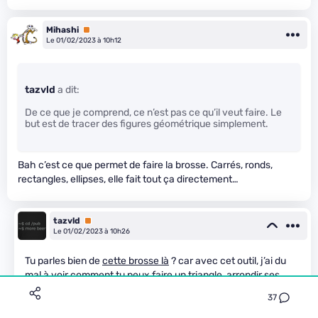
Mihashi
Premium
Le 01/02/2023 à 10h12
tazvld
a dit:
De ce que je comprend, ce n’est pas ce qu’il veut faire. Le
but est de tracer des figures géométrique simplement.
Bah c’est ce que permet de faire la brosse. Carrés, ronds,
rectangles, ellipses, elle fait tout ça directement…
tazvld
Premium
Le 01/02/2023 à 10h26
Tu parles bien de
cette brosse là
? car avec cet outil, j’ai du
mal à voir comment tu peux faire un triangle, arrondir ses
bords… comme il est par exemple possible avec l’outil de
37
photoshop (qui au passage est un chemin, donc du
vectoriel).