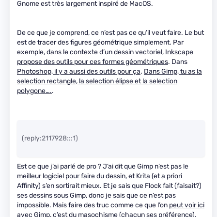
Gnome est très largement inspiré de MacOS.
De ce que je comprend, ce n’est pas ce qu’il veut faire. Le but
est de tracer des figures géométrique simplement. Par
exemple, dans le contexte d’un dessin vectoriel,
Inkscape
propose des outils pour ces formes géométriques
. Dans
Photoshop, il y a aussi des outils pour ça
.
Dans Gimp, tu as la
selection rectangle, la selection élipse et la selection
polygone….
.
(reply:2117928:::1)
Est ce que j’ai parlé de pro ? J’ai dit que Gimp n’est pas le
meilleur logiciel pour faire du dessin, et Krita (et a priori
Affinity) s’en sortirait mieux. Et je sais que Flock fait (faisait?)
ses dessins sous Gimp, donc je sais que ce n’est pas
impossible. Mais faire des truc comme ce que l’on
peut voir ici
avec Gimp, c’est du masochisme (chacun ses préférence).