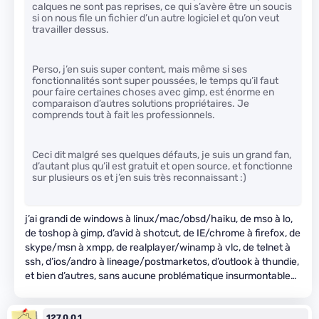
calques ne sont pas reprises, ce qui s’avère être un soucis
si on nous file un fichier d’un autre logiciel et qu’on veut
travailler dessus.
Perso, j’en suis super content, mais même si ses
fonctionnalités sont super poussées, le temps qu’il faut
pour faire certaines choses avec gimp, est énorme en
comparaison d’autres solutions propriétaires. Je
comprends tout à fait les professionnels.
Ceci dit malgré ses quelques défauts, je suis un grand fan,
d’autant plus qu’il est gratuit et open source, et fonctionne
sur plusieurs os et j’en suis très reconnaissant :)
j’ai grandi de windows à linux/mac/obsd/haiku, de mso à lo,
de toshop à gimp, d’avid à shotcut, de IE/chrome à firefox, de
skype/msn à xmpp, de realplayer/winamp à vlc, de telnet à
ssh, d’ios/andro à lineage/postmarketos, d’outlook à thundie,
et bien d’autres, sans aucune problématique insurmontable…
127.0.0.1