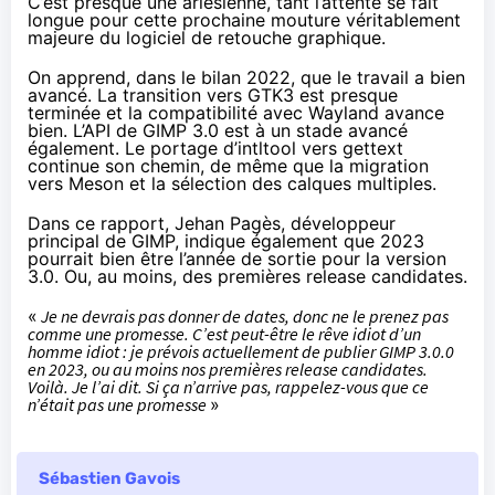
C’est presque une arlésienne, tant l’attente se fait
longue pour cette prochaine mouture véritablement
majeure du logiciel de retouche graphique.
On apprend,
dans le bilan 2022
, que le travail a bien
avancé. La transition vers GTK3 est presque
terminée et la compatibilité avec Wayland avance
bien. L’API de GIMP 3.0 est à un stade avancé
également. Le portage d’intltool vers gettext
continue son chemin, de même que la migration
vers Meson et la sélection des calques multiples.
Dans ce rapport, Jehan Pagès, développeur
principal de GIMP, indique également que 2023
pourrait bien être l’année de sortie pour la version
3.0. Ou, au moins, des premières release candidates.
«
Je ne devrais pas donner de dates, donc ne le prenez pas
comme une promesse. C’est peut-être le rêve idiot d’un
homme idiot : je prévois actuellement de publier GIMP 3.0.0
en 2023, ou au moins nos premières release candidates.
Voilà. Je l’ai dit. Si ça n’arrive pas, rappelez-vous que ce
n’était pas une promesse
»
Sébastien Gavois