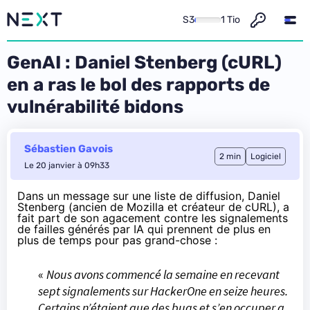
S3
1 Tio
GenAI : Daniel Stenberg (cURL)
en a ras le bol des rapports de
vulnérabilité bidons
Sébastien Gavois
2 min
Logiciel
Le 20 janvier à 09h33
Dans
un message
sur une liste de diffusion,
Daniel
Stenberg
(ancien de Mozilla et créateur de cURL), a
fait part de son agacement contre les signalements
de failles générés par IA qui prennent de plus en
plus de temps pour pas grand-chose :
«
Nous avons commencé la semaine en recevant
sept signalements sur HackerOne en seize heures.
Certains n’étaient que des bugs et s’en occuper a