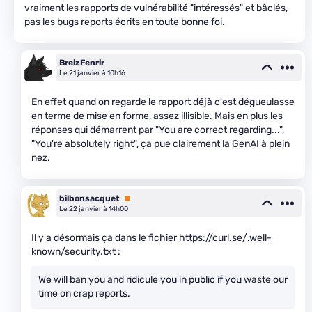
vraiment les rapports de vulnérabilité "intéressés" et bâclés,
pas les bugs reports écrits en toute bonne foi.
BreizFenrir
Le 21 janvier à 10h16
En effet quand on regarde le rapport déjà c'est dégueulasse
en terme de mise en forme, assez illisible. Mais en plus les
réponses qui démarrent par "You are correct regarding...",
"You're absolutely right", ça pue clairement la GenAI à plein
nez.
bilbonsacquet
Premium
Le 22 janvier à 14h00
Il y a désormais ça dans le fichier
https://curl.se/.well-
known/security.txt
:
We will ban you and ridicule you in public if you waste our
time on crap reports.