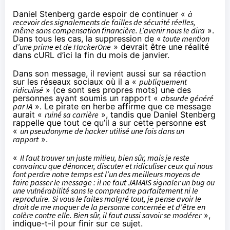
Daniel Stenberg garde espoir de continuer «
à
recevoir des signalements de failles de sécurité réelles,
même sans compensation financière. L’avenir nous le dira
».
Dans tous les cas, la suppression de «
toute mention
d’une prime et de HackerOne
» devrait être une réalité
dans cURL d’ici la fin du mois de janvier.
Dans son message, il revient aussi sur sa réaction
sur les réseaux sociaux où il a «
publiquement
ridiculisé
» (ce sont ses propres mots) une des
personnes ayant soumis un rapport «
absurde généré
par IA
». Le pirate en herbe affirme que ce message
aurait «
ruiné sa carrière
», tandis que Daniel Stenberg
rappelle que tout ce qu’il a sur cette personne est
«
un pseudonyme de hacker utilisé une fois dans un
rapport
».
«
Il faut trouver un juste milieu, bien sûr, mais je reste
convaincu que dénoncer, discuter et ridiculiser ceux qui nous
font perdre notre temps est l’un des meilleurs moyens de
faire passer le message : il ne faut JAMAIS signaler un bug ou
une vulnérabilité sans le comprendre parfaitement ni le
reproduire. Si vous le faites malgré tout, je pense avoir le
droit de me moquer de la personne concernée et d’être en
colère contre elle. Bien sûr, il faut aussi savoir se modérer
»,
indique-t-il pour finir sur ce sujet.