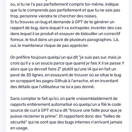
ou, si tu ne l'a pas parfaitement compris toi-même, indique
que tu le comprends pas parfaitement et que tu ne sais pas
trop, personne viendra te chercher des noises.
Si tu trouves un bug et demande à GPT de te générer un
rapport de bug, dans lequel il va extrapoler, inventer des cas
dans lequel il se produit et essayer de bidouiller un correctif
foireux, le tout dans un pavé de plusieurs paragraphes. Là,
oui, le mainteneur risque de pas apprécier.
On préfère toujours quelqu'un qui dit "je suis pas sur, mais je
crois qu'il y a un soucis parce que quand je fais X il se passe Y
alors que ça devrait faire Z" plutôt qu'une IA qui en fait un
pavé de 30 lignes, en essayant de trouver où se situe le bug
en scrappant les pages Github à l'arrache, et en inventant
des détails que l'utilisateur ne lui a pas donné.
Sans compter le fait qu'ici, on parle vraisemblablement de
rapports entièrement automatisé où quelqu'un a filé le code
source de curl à GPT et lui a dit "trouve une faille pour que je
puisse réclamer la prime". Et rapportant donc des "failles de
sécurité" qui ne sont que des bugs internes n'arrivant jamais
en usage.