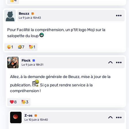
4
Beuzz
Premium
Le 9 juin à 15h43
Pour Facilité la compréhension, un p'tit logo Moji sur la
salopette du loup
1
7
1
Flock
Équipe
Le 9 juin à 18h31
Allez, à la demande générale de Beuzz, mise à jour de la
publication.
Si ça peut rendre service à la
compréhension !
8
3
Z-os
Premium
Le 10 juin à 15h40