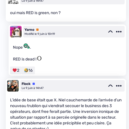
Le 9 juin à 14h47
oui mais RED is green, non ?
Yarno
Premium
Modifié le 9 juin à 15h19
Nope
.
RED is dead !
2
16
Flock
Équipe
Le 9 juin à 14h47
L’idée de base était que X. Niel cauchemarde de l’arrivée d’un
nouveau trublion qui viendrait secouer le business des 3
opérateurs, dont free ferait partie. Une inversion ironique de
situation par rapport à sa percée originelle dans le secteur.
C’est probablement une idée précipitée et peu claire. Ça
arrive de se planter :)