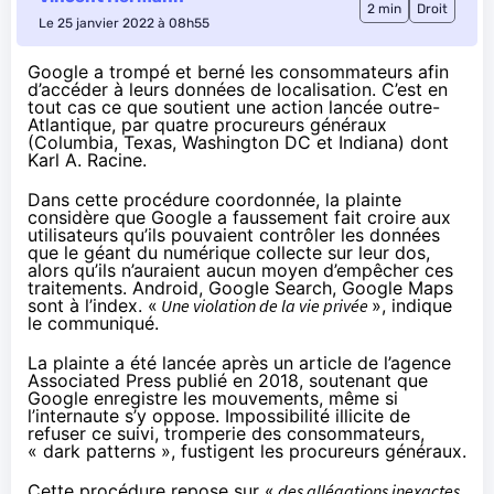
2 min
Droit
Le 25 janvier 2022 à 08h55
Google a trompé et berné les consommateurs afin
d’accéder à leurs données de localisation. C’est en
tout cas ce que soutient une action lancée outre-
Atlantique, par quatre procureurs généraux
(Columbia, Texas, Washington DC et Indiana) dont
Karl A. Racine
.
Dans cette procédure coordonnée, la plainte
considère que Google a faussement fait croire aux
utilisateurs qu’ils pouvaient contrôler les données
que le géant du numérique collecte sur leur dos,
alors qu’ils n’auraient aucun moyen d’empêcher ces
traitements. Android, Google Search, Google Maps
sont à l’index. «
Une violation de la vie privée
», indique
le communiqué.
La plainte a été lancée après
un article
de l’agence
Associated Press publié en 2018, soutenant que
Google enregistre les mouvements, même si
l’internaute s’y oppose. Impossibilité illicite de
refuser ce suivi, tromperie des consommateurs,
« dark patterns », fustigent les procureurs généraux.
Cette procédure repose sur «
des allégations inexactes