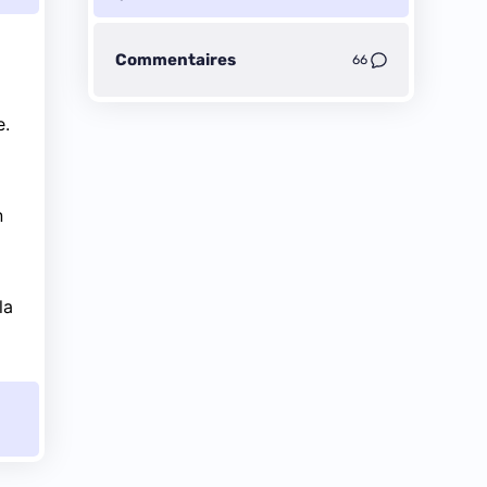
Commentaires
66
e.
n
la