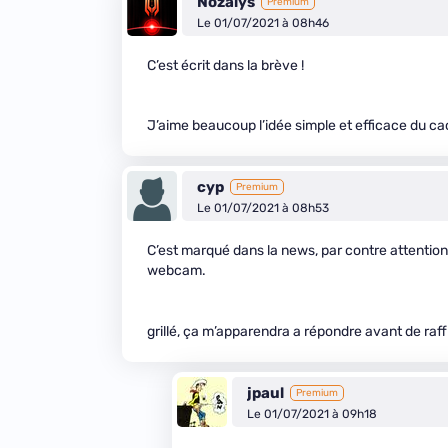
Nozalys
Premium
Le 01/07/2021 à 08h46
C’est écrit dans la brève !
J’aime beaucoup l’idée simple et efficace du c
cyp
Premium
Le 01/07/2021 à 08h53
C’est marqué dans la news, par contre attentio
webcam.
grillé, ça m’apparendra a répondre avant de raff
jpaul
Premium
Le 01/07/2021 à 09h18