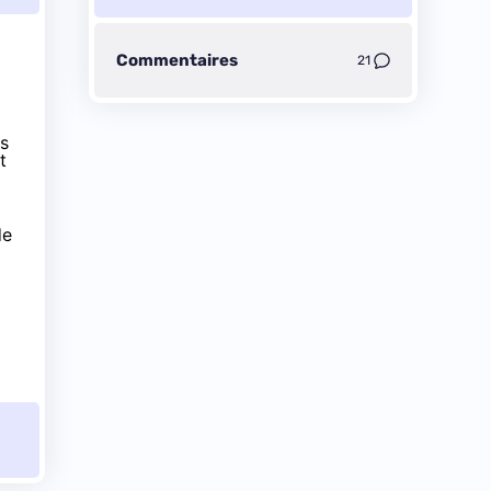
Commentaires
21
és
t
de