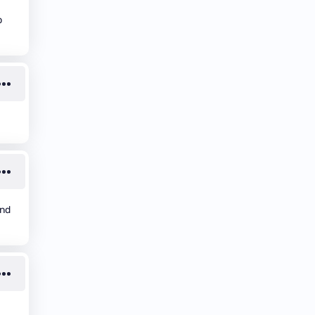
p
and