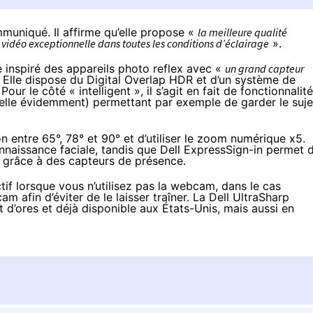
mmuniqué
. Il affirme qu’elle propose «
la meilleure qualité
 vidéo exceptionnelle dans toutes les conditions d’éclairage
».
e inspiré des appareils photo reflex avec «
un grand capteur
 Elle dispose du Digital Overlap HDR et d’un système de
ur le côté « intelligent », il s’agit en fait de fonctionnalit
icielle évidemment) permettant par exemple de garder le suje
on entre 65°, 78° et 90° et d’utiliser le zoom numérique x5.
nnaissance faciale, tandis que Dell ExpressSign-in permet 
grâce à des capteurs de présence.
if lorsque vous n’utilisez pas la webcam, dans le cas
cam afin d’éviter de le laisser traîner. La Dell UltraSharp
st d’ores et déjà disponible aux États-Unis, mais aussi en