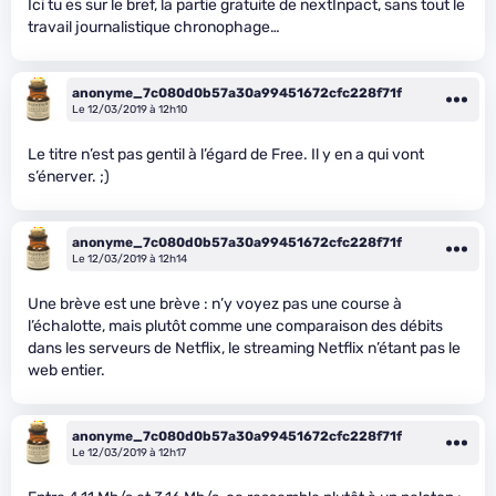
Ici tu es sur le bref, la partie gratuite de nextInpact, sans tout le
travail journalistique chronophage…
anonyme_7c080d0b57a30a99451672cfc228f71f
Le 12/03/2019 à 12h10
Le titre n’est pas gentil à l’égard de Free. Il y en a qui vont
s’énerver. ;)
anonyme_7c080d0b57a30a99451672cfc228f71f
Le 12/03/2019 à 12h14
Une brève est une brève : n’y voyez pas une course à
l’échalotte, mais plutôt comme une comparaison des débits
dans les serveurs de Netflix, le streaming Netflix n’étant pas le
web entier.
anonyme_7c080d0b57a30a99451672cfc228f71f
Le 12/03/2019 à 12h17