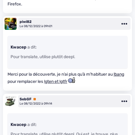
Firefox.
piwi82
Le 08/12/2022 à 09h01
Kwacep
a dit:
Pour translate, utilise plutôt deepl.
Merci pour la découverte, je n’ai plus qu’à m’habituer au
!bang
pour remplacer les
!gten et !gtfr
SebGF
Premium
Le 08/12/2022 à 09h14
Kwacep
a dit:
Pour translate, utilise plutôt deepl. Qui est, je trouve, plus