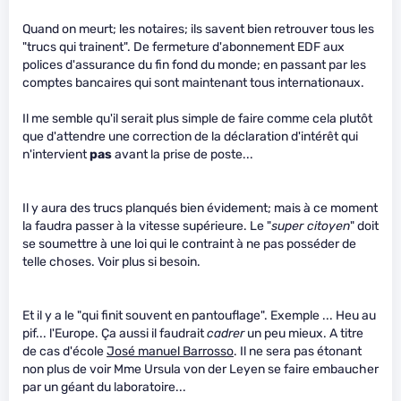
Quand on meurt; les notaires; ils savent bien retrouver tous les
"trucs qui trainent". De fermeture d'abonnement EDF aux
polices d'assurance du fin fond du monde; en passant par les
comptes bancaires qui sont maintenant tous internationaux.
Il me semble qu'il serait plus simple de faire comme cela plutôt
que d'attendre une correction de la déclaration d'intérêt qui
n'intervient
pas
avant la prise de poste...
Il y aura des trucs planqués bien évidement; mais à ce moment
la faudra passer à la vitesse supérieure. Le "
super citoyen
" doit
se soumettre à une loi qui le contraint à ne pas posséder de
telle choses. Voir plus si besoin.
Et il y a le "qui finit souvent en pantouflage". Exemple ... Heu au
pif... l'Europe. Ça aussi il faudrait
cadrer
un peu mieux. A titre
de cas d'école
José manuel Barrosso
. Il ne sera pas étonant
non plus de voir Mme Ursula von der Leyen se faire embaucher
par un géant du laboratoire...