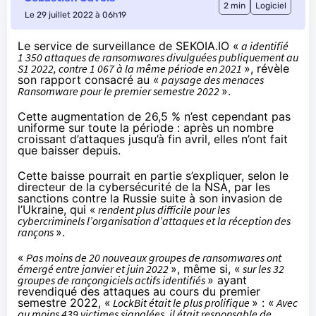
2 min
Logiciel
Le 29 juillet 2022 à 06h19
Le service de surveillance de SEKOIA.IO «
a identifié
1 350 attaques de ransomwares divulguées publiquement au
S1 2022, contre 1 067 à la même période en 2021
», révèle
son
rapport
consacré au «
paysage des menaces
Ransomware pour le premier semestre 2022
».
Cette augmentation de 26,5 % n’est cependant pas
uniforme sur toute la période : après un nombre
croissant d’attaques jusqu’à fin avril, elles n’ont fait
que baisser depuis.
Cette baisse pourrait en partie
s’expliquer
, selon le
directeur de la cybersécurité de la NSA, par les
sanctions contre la Russie suite à son invasion de
l’Ukraine, qui «
rendent plus difficile pour les
cybercriminels l’organisation d’attaques et la réception des
rançons
».
«
Pas moins de 20 nouveaux groupes de ransomwares ont
émergé entre janvier et juin 2022
», même si, «
sur les 32
groupes de rançongiciels actifs identifiés
» ayant
revendiqué des attaques au cours du premier
semestre 2022, «
LockBit était le plus prolifique
» : «
Avec
au moins 439 victimes signalées, il était responsable de