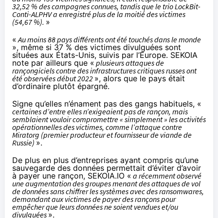
32,52 % des campagnes connues, tandis que le trio LockBit-
Conti-ALPHV a enregistré plus de la moitié des victimes
(54,67 %).
»
«
Au moins 88 pays différents ont été touchés dans le monde
», même si 37 % des victimes divulguées sont
situées aux États-Unis, suivis par l’Europe. SEKOIA
note par ailleurs que «
plusieurs attaques de
rançongiciels contre des infrastructures critiques russes ont
été observées début 2022
», alors que le pays était
d’ordinaire plutôt épargné.
Signe qu’elles n’énament pas des gangs habituels, «
certaines d’entre elles n’exigeaient pas de rançon, mais
semblaient vouloir compromettre « simplement » les activités
opérationnelles des victimes, comme l’attaque contre
Miratorg (premier producteur et fournisseur de viande de
Russie)
».
De plus en plus d’entreprises ayant compris qu’une
sauvegarde des données permettait d’éviter d’avoir
à payer une rançon, SEKOIA.IO «
a récemment observé
une augmentation des groupes menant des attaques de vol
de données sans chiffrer les systèmes avec des ransomwares,
demandant aux victimes de payer des rançons pour
empêcher que leurs données ne soient vendues et/ou
divulguées
».