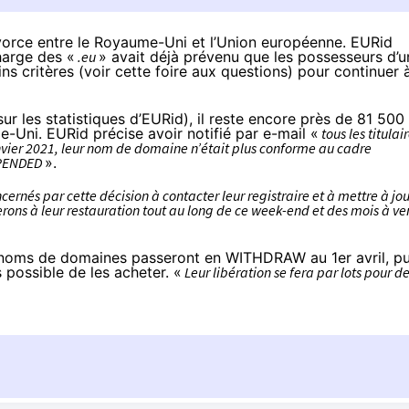
vorce entre le Royaume-Uni et l’Union européenne. EURid
harge des «
.eu
» avait déjà prévenu que les possesseurs d’u
s critères (voir cette
foire aux questions
) pour continuer 
sur les
statistiques d’EURid
), il reste encore près de 81 500
me-Uni. EURid
précise
avoir notifié par e-mail «
tous les titulai
anvier 2021, leur nom de domaine n’était plus conforme au cadre
USPENDED
».
rnés par cette décision à contacter leur registraire et à mettre à jou
rons à leur restauration tout au long de ce week-end et des mois à ve
s noms de domaines passeront en WITHDRAW au 1er avril, pu
 possible de les acheter. «
Leur libération se fera par lots pour d