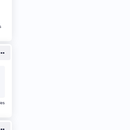
s
les