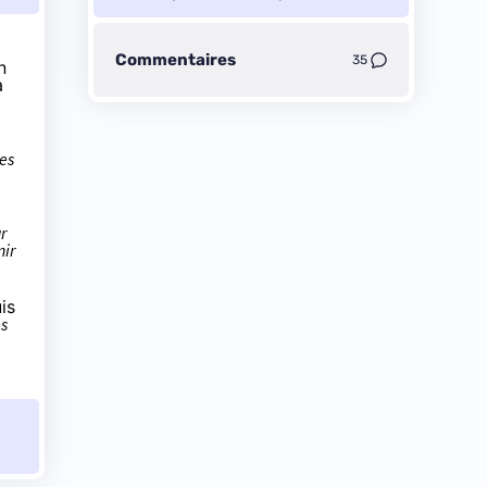
Commentaires
35
n
à
res
r
nir
is
es