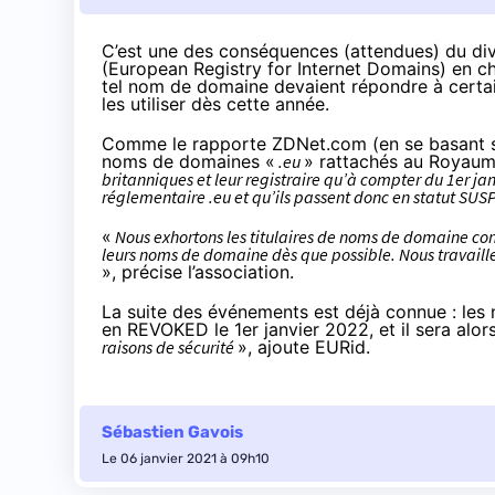
C’est une des conséquences (attendues) du di
(European Registry for Internet Domains) en c
tel nom de domaine devaient répondre à certain
les utiliser dès cette année.
Comme
le rapporte ZDNet.com
(en se basant 
noms de domaines «
.eu
» rattachés au Royau
britanniques et leur registraire qu’à compter du 1er j
réglementaire .eu et qu’ils passent donc en statut S
«
Nous exhortons les titulaires de noms de domaine conce
leurs noms de domaine dès que possible. Nous travaille
», précise l’association.
La suite des événements est déjà connue : le
en REVOKED le 1er janvier 2022, et il sera alors
raisons de sécurité
», ajoute EURid.
Sébastien Gavois
Le 06 janvier 2021 à 09h10