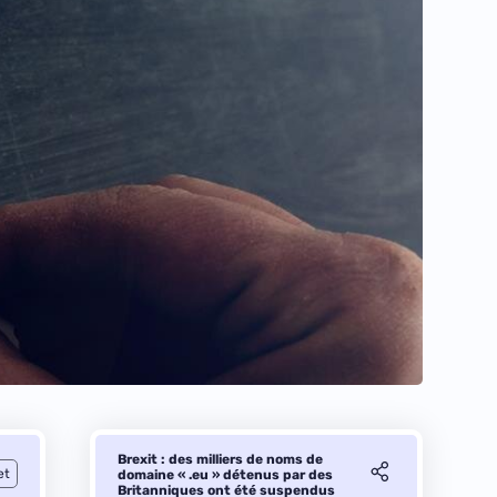
Brexit : des milliers de noms de
et
domaine « .eu » détenus par des
Britanniques ont été suspendus