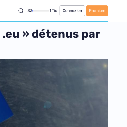
S3
1 Tio
Connexion
Premium
 .eu » détenus par