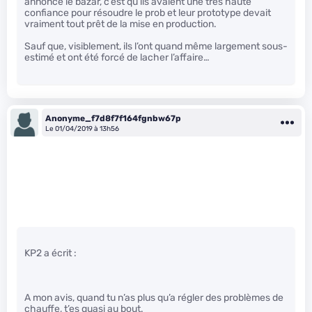
annoncé le bazar, c’est qu’ils avaient une très haute
confiance pour résoudre le prob et leur prototype devait
vraiment tout prêt de la mise en production.
Sauf que, visiblement, ils l’ont quand même largement sous-
estimé et ont été forcé de lacher l’affaire…
Anonyme_f7d8f7f164fgnbw67p
Le 01/04/2019 à 13h56
KP2 a écrit :
A mon avis, quand tu n’as plus qu’a régler des problèmes de
chauffe, t’es quasi au bout.