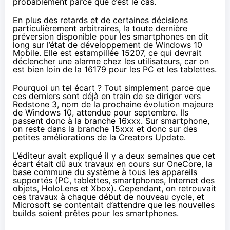
probablement parce que c’est le cas.
En plus des retards et de certaines décisions
particulièrement arbitraires, la toute dernière
préversion disponible pour les
smartphones
en dit
long sur l’état de développement de
Windows 10
Mobile. Elle est
estampillée 15207
, ce qui devrait
déclencher une alarme chez les utilisateurs, car on
est bien loin de la
16179 pour les PC et les tablettes
.
Pourquoi un tel écart ? Tout simplement parce que
ces derniers sont déjà en train de se diriger vers
Redstone 3, nom de la prochaine évolution majeure
de
Windows 10
, attendue pour septembre. Ils
passent donc à la branche 16xxx. Sur smartphone,
on reste dans la branche 15xxx et donc sur des
petites améliorations de la
Creators Update
.
L’éditeur avait expliqué il y a deux semaines que cet
écart était dû aux travaux en cours sur OneCore, la
base commune du système à tous les appareils
supportés (PC,
tablettes
,
smartphones
, Internet des
objets, HoloLens et Xbox). Cependant, on retrouvait
ces travaux à chaque début de nouveau cycle, et
Microsoft se contentait d’attendre que les nouvelles
builds soient prêtes pour les
smartphones
.