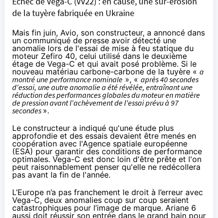
Échec de Vega-C (VV22) : en cause, une sur-érosion
de la tuyère fabriquée en Ukraine
Mais fin juin, Avio, son constructeur, a annoncé dans
un
communiqué
de presse avoir détecté une
anomalie lors de l'essai de mise à feu statique du
moteur Zefiro 40, celui utilisé dans le deuxième
étage de Vega-C et qui avait posé problème. Si le
nouveau matériau carbone-carbone de la tuyère «
a
montré une performance nominale
», «
après 40 secondes
d'essai, une autre anomalie a été révélée, entraînant une
réduction des performances globales du moteur en matière
de pression avant l'achèvement de l'essai prévu à 97
secondes
».
Le constructeur a indiqué qu'une étude plus
approfondie et des essais devaient être menés en
coopération avec l'Agence spatiale européenne
(ESA) pour garantir des conditions de performance
optimales. Vega-C est donc loin d'être prête et l'on
peut raisonnablement penser qu'elle ne redécollera
pas avant la fin de l'année.
L’Europe n’a pas franchement le droit à l’erreur avec
Vega-C, deux anomalies coup sur coup seraient
catastrophiques pour l’image de marque. Ariane 6
aussi doit réussir son entrée dans le grand bain pour