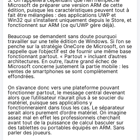
S
. On rappellera cependant que rien n’empêche
Microsoft de préparer une version ARM de cette
édition, puisque les caractéristiques peuvent tout à
fait être mélangées : des applications UWP et
Win32 qui s’installent uniquement depuis le Store, et
fonctionnent sur ARM (ce qu'UWP gère déjà).
Beaucoup se demandent sans doute pourquoi
travailler sur une telle édition de Windows. Si l’on se
penche sur la stratégie OneCore de Microsoft, on se
rappelle que l’objectif est de fournir une même base
fonctionnant partout. « Partout » incluant d’autres
architectures. En outre, l’autre grand échec de
Microsoft concerne justement la partie mobile : les
ventes de
smartphones
se sont complètement
effondrées.
On s’avance donc vers une plateforme pouvant
fonctionner partout, le message central devenant
alors que l’utilisateur n’aurait plus à se soucier du
matériel, puisque ses applications y
fonctionneraient dans tous les cas. Le séparateur
serait alors purement d’ordre matériel. On imagine
assez mal en effet les professionnels cherchant
avant tout de la puissance de calcul basculer sur
des
tablettes
ou portables équipés en ARM. Sans
parler des joueurs.