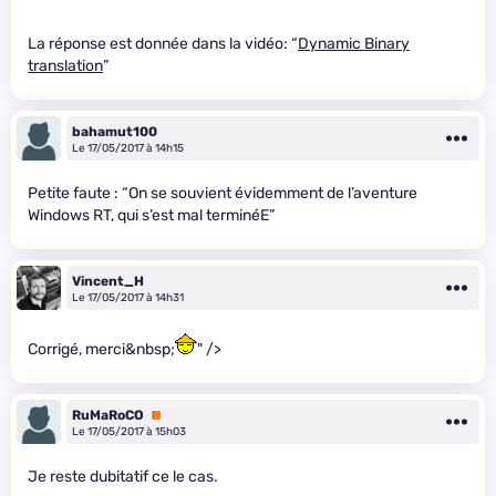
La réponse est donnée dans la vidéo: “
Dynamic Binary
translation
”
bahamut100
Le 17/05/2017 à 14h15
Petite faute : “On se souvient évidemment de l’aventure
Windows RT, qui s’est mal terminéE”
Vincent_H
Le 17/05/2017 à 14h31
Corrigé, merci&nbsp;
" />
RuMaRoCO
Premium
Le 17/05/2017 à 15h03
Je reste dubitatif ce le cas.