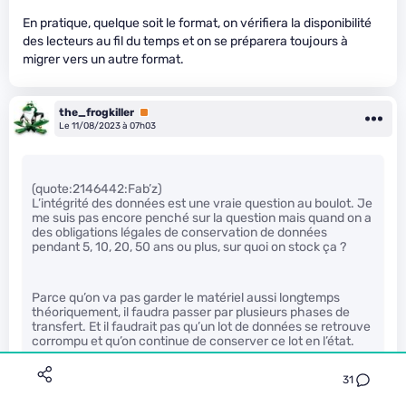
En pratique, quelque soit le format, on vérifiera la disponibilité
des lecteurs au fil du temps et on se préparera toujours à
migrer vers un autre format.
the_frogkiller
Premium
Le 11/08/2023 à 07h03
(quote:2146442:Fab’z)
L’intégrité des données est une vraie question au boulot. Je
me suis pas encore penché sur la question mais quand on a
des obligations légales de conservation de données
pendant 5, 10, 20, 50 ans ou plus, sur quoi on stock ça ?
Parce qu’on va pas garder le matériel aussi longtemps
théoriquement, il faudra passer par plusieurs phases de
transfert. Et il faudrait pas qu’un lot de données se retrouve
corrompu et qu’on continue de conserver ce lot en l’état.
31
Le ZFS m’avais l’air chouette pour ça mais j’ai pas trouvé