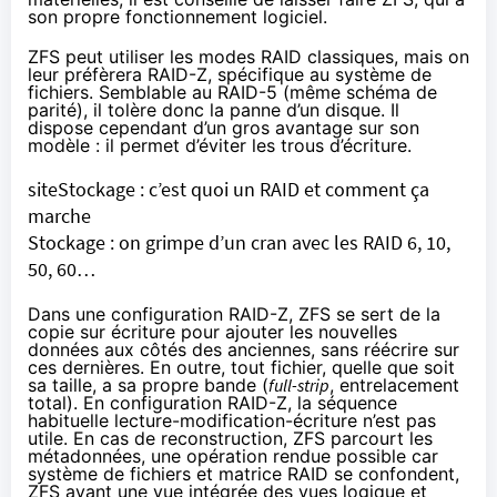
son propre fonctionnement logiciel.
ZFS peut utiliser les modes RAID classiques, mais on
leur préfèrera RAID-Z, spécifique au système de
fichiers. Semblable au RAID-5 (même schéma de
parité), il tolère donc la panne d’un disque. Il
dispose cependant d’un gros avantage sur son
modèle : il permet d’éviter les trous d’écriture.
siteStockage : c’est quoi un RAID et comment ça
marche
Stockage : on grimpe d’un cran avec les RAID 6, 10,
50, 60…
Dans une configuration RAID-Z, ZFS se sert de la
copie sur écriture pour ajouter les nouvelles
données aux côtés des anciennes, sans réécrire sur
ces dernières. En outre, tout fichier, quelle que soit
sa taille, a sa propre bande (
full-strip
, entrelacement
total). En configuration RAID-Z, la séquence
habituelle lecture-modification-écriture n’est pas
utile. En cas de reconstruction, ZFS parcourt les
métadonnées, une opération rendue possible car
système de fichiers et matrice RAID se confondent,
ZFS ayant une vue intégrée des vues logique et