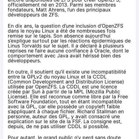
officiellement né en 2013. Parmi ses membres
fondateurs, Matt Ahrens, l’un des principaux
développeurs de ZFS.
En dix ans, la question d’une inclusion d’OpenZFS
dans le noyau Linux a été de nombreuses fois
remise sur le tapis. Son absence aujourd’hui
s’explique surtout par les réactions épidermiques de
Linus Torvalds sur le sujet. Il a déclaré à plusieurs
reprises ne faire aucune confiance à Oracle, dont le
comportement avec Java avait hérissé bien des
développeurs.
En outre, il soutient qu’il existe une incompatibilité
entre la GPLv2 du noyau Linux et la CCDL
(Common Development and Distribution License)
utilisée par OpenZFS. La CDDL est une licence
créée par Sun à partir de la MPL (Mozilla Public
License). Elle est reconnue comme libre par la Free
Software Foundation, tout en étant incompatible
avec la GPL, car elle possède un copyleft faible
s’appliquant à chaque fichier. Richard Stallman en
personne, auteur des GPL, y avait
consacré une
explication
sur le site de la FSF. La consigne est,
depuis, de ne pas utiliser CDDL si possible.
Pour autant, le grand public n’y perd sans doute