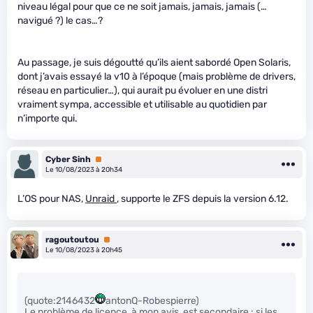
niveau légal pour que ce ne soit jamais, jamais, jamais (…
navigué ?) le cas…?
Au passage, je suis dégoutté qu’ils aient sabordé Open Solaris,
dont j’avais essayé la v10 à l’époque (mais problème de drivers,
réseau en particulier…), qui aurait pu évoluer en une distri
vraiment sympa, accessible et utilisable au quotidien par
n’importe qui.
Cyber Sinh
Premium
Le 10/08/2023 à 20h34
L’OS pour NAS,
Unraid
, supporte le ZFS depuis la version 6.12.
ragoutoutou
Premium
Le 10/08/2023 à 20h45
(quote:2146432
antonQ-Robespierre)
Le problème de licence, à mon avis, est secondaire : si les