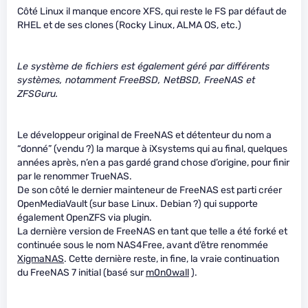
Côté Linux il manque encore XFS, qui reste le FS par défaut de
RHEL et de ses clones (Rocky Linux, ALMA OS, etc.)
Le système de fichiers est également géré par différents
systèmes, notamment FreeBSD, NetBSD, FreeNAS et
ZFSGuru.
Le développeur original de FreeNAS et détenteur du nom a
“donné” (vendu ?) la marque à iXsystems qui au final, quelques
années après, n’en a pas gardé grand chose d’origine, pour finir
par le renommer TrueNAS.
De son côté le dernier mainteneur de FreeNAS est parti créer
OpenMediaVault (sur base Linux. Debian ?) qui supporte
également OpenZFS via plugin.
La dernière version de FreeNAS en tant que telle a été forké et
continuée sous le nom NAS4Free, avant d’être renommée
XigmaNAS
. Cette dernière reste, in fine, la vraie continuation
du FreeNAS 7 initial (basé sur
m0n0wall
).