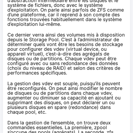
d’abstraction intermédiaire entre les disques et le
système de fichiers, donc avec le système
d’exploitation. On parle ainsi parfois de ZFS comme
d’une plateforme, car il reprend à son compte des
fonctions trouvées habituellement dans le système
d’exploitation lui-même.
Ce dernier verra ainsi des volumes mis à disposition
depuis le Storage Pool. C’est à l’administrateur de
déterminer quels vont être les besoins de stockage
pour configurer des vdev (virtual device, ou
appareil virtuel), c’est-à-dire des agrégats de
disques ou de partitions. Chaque vdev peut être
configuré avec ou sans redondance des données
(choix du niveau de RAID) et selon des critères de
performances spécifiques.
La gestion des vdev est souple, puisqu’ils peuvent
être reconfigurés. On peut ainsi modifier le nombre
de disques ou de partitions dans chaque vdev,
augmenter ou diminuer sa capacité en ajoutant ou
supprimant des disques, on peut déclarer un ou
plusieurs disques en spare (redondance) dans
chaque pool, etc.
Dans la gestion de l’ensemble, on trouve deux
commandes essentielles. La première, zpool
s’occupe des pools (agrégats). La seconde, zfs,