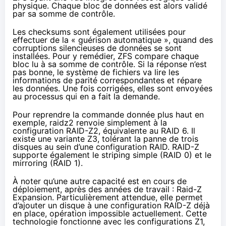
physique. Chaque bloc de données est alors validé
par sa somme de contrôle.
Les checksums sont également utilisées pour
effectuer de la « guérison automatique », quand des
corruptions silencieuses de données se sont
installées. Pour y remédier, ZFS compare chaque
bloc lu à sa somme de contrôle. Si la réponse n’est
pas bonne, le système de fichiers va lire les
informations de parité correspondantes et répare
les données. Une fois corrigées, elles sont envoyées
au processus qui en a fait la demande.
Pour reprendre la commande donnée plus haut en
exemple, raidz2 renvoie simplement à la
configuration RAID-Z2, équivalente au RAID 6. Il
existe une variante Z3, tolérant la panne de trois
disques au sein d’une configuration RAID. RAID-Z
supporte également le striping simple (RAID 0) et le
mirroring (RAID 1).
À noter qu’une autre capacité est en cours de
déploiement, après des années de travail : Raid-Z
Expansion. Particulièrement attendue, elle permet
d’ajouter un disque à une configuration RAID-Z déjà
en place, opération impossible actuellement. Cette
technologie fonctionne avec les configurations Z1,