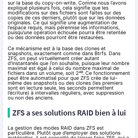
sur la base du copy-on-write. Comme nous l’avons
expliqué plusieurs fois, cela signifie que les
modifications sur des fichiers sont faites sur des
copies de ces derniers, plutôt que sur les données
originales. Ce qui signifie une augmentation de
l’espace requis, mais pérennise les informations,
puisqu’une opération échouée pourra être retentée
ou des données pourront être restaurées.
Ce mécanisme est à la base des clones et
snapshots, exactement comme dans Btrfs. Dans
ZFS, on peut virtuellement créer autant
d’instantanés que l’on souhaite, puisque leur nombre
maximal est égal à celui du nombre maximal de
fichiers dans un volume, soit 2⁴⁸. Ce fonctionnement
peut être automatisé pour que ZFS crée de lui-
même des snapshots ou des clones (les premiers
sont en lecture seule, les seconds permettent
l’écriture) à intervalles réguliers, avec suppression
ou non des anciens.
ZFS a ses solutions RAID bien à lui
La gestion des modes RAID dans ZFS est
particulière. Plutôt que d’employer des solutions
matérielles, il est conseillé de laisser faire ZFS, qui a