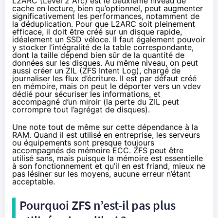
L2ARC (Level 2 Arc) est le deuxième niveau de
cache en lecture, bien qu’optionnel, peut augmenter
significativement les performances, notamment de
la déduplication. Pour que L2ARC soit pleinement
efficace, il doit être créé sur un disque rapide,
idéalement un SSD véloce. Il faut également pouvoir
y stocker l’intégralité de la table correspondante,
dont la taille dépend bien sûr de la quantité de
données sur les disques. Au même niveau, on peut
aussi créer un ZIL (ZFS Intent Log), chargé de
journaliser les flux d’écriture. Il est par défaut créé
en mémoire, mais on peut le déporter vers un vdev
dédié pour sécuriser les informations, et
accompagné d’un miroir (la perte du ZIL peut
corrompre tout l’agrégat de disques).
Une note tout de même sur cette dépendance à la
RAM. Quand il est utilisé en entreprise, les serveurs
ou équipements sont presque toujours
accompagnés de mémoire ECC. ZFS peut être
utilisé sans, mais puisque la mémoire est essentielle
à son fonctionnement et qu’il en est friand, mieux ne
pas lésiner sur les moyens, aucune erreur n’étant
acceptable.
Pourquoi ZFS n’est-il pas plus