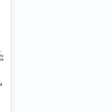
e
ou
is
e
 à