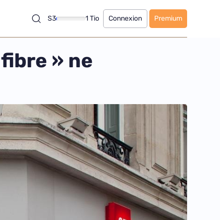
S3
1 Tio
Connexion
Premium
 fibre » ne