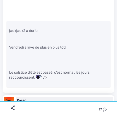
jackjack2 a écrit :
Vendredi arrive de plus en plus tôt!
Le solstice d’été est passé, c’est normal, les jours
raccourcissent.
" />
Cacao
Le 20/09/2017 à 20h27
77
héhé, non, je crois surtout qu’elles en montre un peu trop