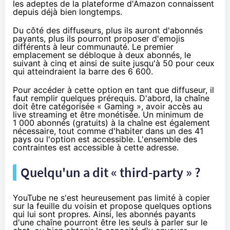
les adeptes de la plateforme d'
Amazon
connaissent
depuis déjà bien longtemps.
Du côté des diffuseurs, plus ils auront d'abonnés
payants, plus ils pourront proposer d'emojis
différents à leur communauté. Le premier
emplacement se débloque à deux abonnés, le
suivant à cinq et ainsi de suite jusqu'à 50 pour ceux
qui atteindraient la barre des 6 600.
Pour accéder à cette option en tant que diffuseur, il
faut remplir quelques prérequis. D'abord, la chaîne
doit être catégorisée « Gaming », avoir accès au
live streaming et être monétisée. Un minimum de
1 000 abonnés (gratuits) à la chaîne est également
nécessaire, tout comme d'habiter dans un des 41
pays ou l'option est accessible. L'ensemble des
contraintes est accessible
à cette adresse
.
Quelqu'un a dit « third-party » ?
YouTube ne s'est heureusement pas limité à copier
sur la feuille du voisin et propose quelques options
qui lui sont propres. Ainsi, les abonnés payants
d'une chaîne pourront être les seuls à parler sur le