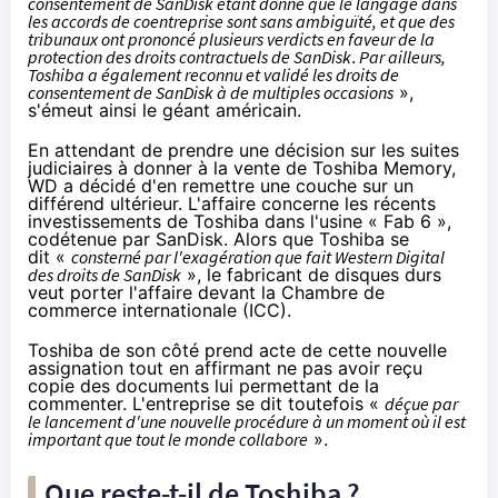
consentement de SanDisk étant donné que le langage dans
les accords de coentreprise sont sans
ambiguïté
, et que des
tribunaux ont prononcé plusieurs verdicts en faveur de la
protection des droits contractuels de SanDisk
.
Par ailleurs,
Toshiba a également reconnu et validé les droits de
consentement de SanDisk à de multiples occasions
»,
s'émeut ainsi le géant américain
.
En attendant de prendre une décision sur les suites
judiciaires à donner à la vente de Toshiba Memory,
WD a décidé
d'en remettre une couche
sur un
différend ultérieur. L'affaire concerne
les récents
investissements de Toshiba dans l'usine « Fab 6 »
,
codétenue par SanDisk. Alors que Toshiba se
dit «
consterné
par l'exagération que fait Western Digital
des droits de SanDisk
», le fabricant de disques durs
veut porter l'affaire devant la Chambre de
commerce internationale (
ICC
).
Toshiba de son côté prend acte de cette nouvelle
assignation tout en affirmant ne pas avoir reçu
copie des documents lui permettant de la
commenter. L'entreprise se dit toutefois «
déçue par
le lancement d'une nouvelle procédure à un moment où il est
important que tout le monde collabore
».
Que reste-t-il de Toshiba ?