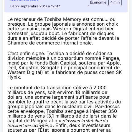
Économie
4 min
Le 22 septembre 2017 à 12h17
Le repreneur de Toshiba Memory est connu… ou
presque. Le groupe japonais a annoncé son choix
cette semaine, mais Western Digital entend bien
protester jusqu’au bout. Le fabricant de disques
durs a en effet décidé de porter l’affaire devant la
Chambre de commerce internationale.
C’est enfin signé. Toshiba a décidé de céder sa
division mémoire à un consortium nommé Pangea,
mené par le fonds Bain Capital, soutenu par Apple,
Dell, Kingston, Seagate (le principal concurrent de
Western Digital) et le fabricant de puces coréen SK
Hynix.
Le montant de la transaction
s’élève à 2 000
milliards de yens
, soit environ 18 milliards de
dollars, une somme largement suffisante pour
combler le gouffre béant laissé par les activités du
groupe japonais dans le nucléaire civil. Par-dessus
cette enveloppe, Toshiba s’engage à injecter 350
milliards de yens (3,1 milliards de dollars) dans le
capital de Pangea afin «
d’assurer
la stabilité du
transfert des activités
». Enfin, deux investisseurs
soutenus par l’État japonais pourront entrer au