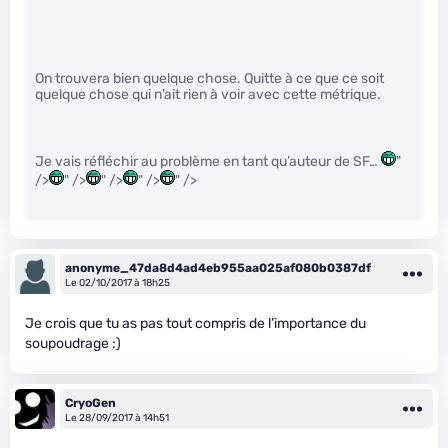
On trouvera bien quelque chose. Quitte à ce que ce soit
quelque chose qui n’ait rien à voir avec cette métrique.
Je vais réfléchir au problème en tant qu’auteur de SF…
"
/>
" />
" />
" />
" />
anonyme_47da8d4ad4eb955aa025af080b0387df
Le 02/10/2017 à 18h25
Je crois que tu as pas tout compris de l’importance du
soupoudrage :)
CryoGen
Le 28/09/2017 à 14h51