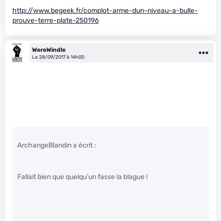
http://www.begeek.fr/complot-arme-dun-niveau-a-bulle-
prouve-terre-plate-250196
WereWindle
Le 28/09/2017 à 14h00
ArchangeBlandin a écrit :
Fallait bien que quelqu’un fasse la blague !