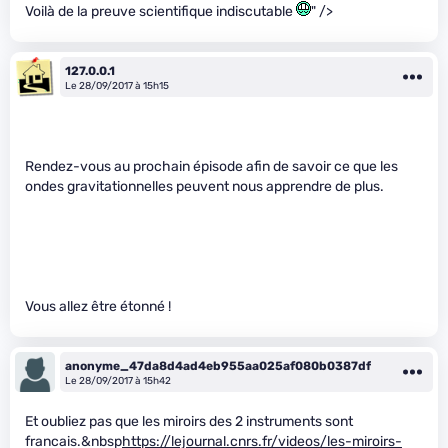
Voilà de la preuve scientifique indiscutable
" />
127.0.0.1
Le 28/09/2017 à 15h15
Rendez-vous au prochain épisode afin de savoir ce que les
ondes gravitationnelles peuvent nous apprendre de plus.
Vous allez être étonné !
anonyme_47da8d4ad4eb955aa025af080b0387df
Le 28/09/2017 à 15h42
Et oubliez pas que les miroirs des 2 instruments sont
francais.&nbsp
https://lejournal.cnrs.fr/videos/les-miroirs-