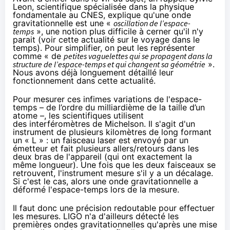
Leon, scientifique spécialisée dans la physique
fondamentale au CNES, explique qu'une onde
gravitationnelle est une «
oscillation de l’espace-
temps
», une notion plus difficile à cerner qu'il n'y
parait (voir
cette actualité sur le voyage dans le
temps
). Pour simplifier, on peut les représenter
comme « de
petites vaguelettes qui se propagent dans la
structure de l’espace-temps et qui changent sa géométrie
».
Nous avons déjà longuement détaillé leur
fonctionnement dans
cette actualité.
Pour mesurer ces infimes variations de l'espace-
temps – de l’ordre du milliardième de la taille d’un
atome –, les scientifiques utilisent
des
interféromètres de Michelson
. Il s'agit d'un
instrument de plusieurs kilomètres de long formant
un « L » : un faisceau laser est envoyé par un
émetteur et fait plusieurs allers/retours dans les
deux bras de l'appareil (qui ont exactement la
même longueur). Une fois que les deux faisceaux se
retrouvent, l'instrument mesure s'il y a un décalage.
Si c'est le cas, alors une onde gravitationnelle a
déformé l'espace-temps lors de la mesure.
Il faut donc une précision redoutable pour effectuer
les mesures. LIGO n'a d'ailleurs détecté les
premières ondes gravitationnelles qu'après une mise