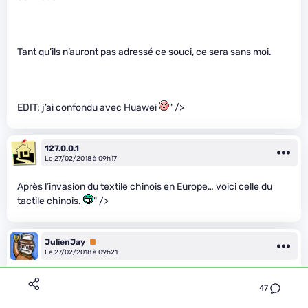
Tant qu’ils n’auront pas adressé ce souci, ce sera sans moi.
EDIT: j’ai confondu avec Huawei
" />
127.0.0.1
Le 27/02/2018 à 09h17
Après l’invasion du textile chinois en Europe… voici celle du
tactile chinois.
" />
JulienJay
Premium
Le 27/02/2018 à 09h21
Ce scandale la copie de robot Lego !
47