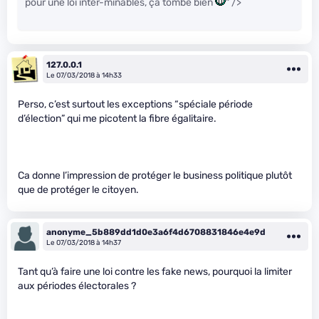
pour une loi inter-minables, ça tombe bien
" />
127.0.0.1
Le 07/03/2018 à 14h33
Perso, c’est surtout les exceptions “spéciale période
d’élection” qui me picotent la fibre égalitaire.
Ca donne l’impression de protéger le business politique plutôt
que de protéger le citoyen.
anonyme_5b889dd1d0e3a6f4d6708831846e4e9d
Le 07/03/2018 à 14h37
Tant qu’à faire une loi contre les fake news, pourquoi la limiter
aux périodes électorales ?