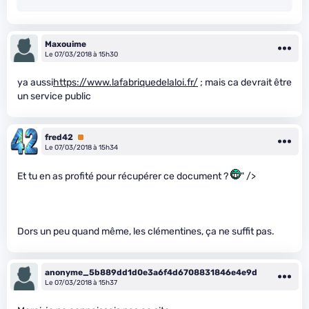
Maxouime
Le 07/03/2018 à 15h30
ya aussi
https://www.lafabriquedelaloi.fr/
; mais ca devrait être
un service public
fred42
Premium
Le 07/03/2018 à 15h34
Et tu en as profité pour récupérer ce document ?
" />
Dors un peu quand même, les clémentines, ça ne suffit pas.
anonyme_5b889dd1d0e3a6f4d6708831846e4e9d
Le 07/03/2018 à 15h37