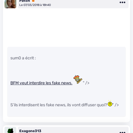
Patch
Premium
Le 07/03/2018 à 18h40
sum0 a écrit :
BFM veut interdire les fake news.
" />
S’ils interdisent les fake news, ils vont diffuser quoi?
" />
Exagone313