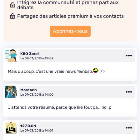
Intégrez la communauté et prenez part aux
débats
Partagez des articles premium à vos contacts
Abonnez-vous
KBO Zoreil
Le 07/03/2018 à 13h59
Mais du coup, c’est une vraie news ?&nbsp;
" />
Mordorin
Le 07/03/2018 à 14h00
J’attends votre résumé, parce que lire tout ça… no :p
127.0.0.1
Le 07/03/2018 à 14h09