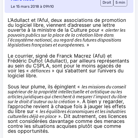
Droit
5 min
Le 15 mars 2018 à 09h10
L’Adullact et l’Aful, deux associations de promotion
du logiciel libre, viennent d’adresser une lettre
ouverte à la ministre de la Culture pour «
alerter les
pouvoirs publics sur la place de la création libre dans
l’écosystème national, au regard des futures dispositions
législatives françaises et européennes.
»
Le courrier, signé de Franck Macrez (Aful) et
Frédéric Duflot (Adullact), par ailleurs représentants
au sein du CSPLA, sont pour le moins agacés de
voir les «
défiances
» qui s’abattent sur l’univers du
logiciel libre.
Sous leur plume, ils épinglent «
les missions du conseil
supérieur de la propriété intellectuelle et artistique ou les
articles juridiques qui cherchent à mesurer l’impact du libre
sur le droit d’auteur ou la création
». À bien y regarder,
l’approche revient à chaque fois à jauger les effets
du libre sur «
les équilibres économiques et les industries
culturelles déjà en place
». Dit autrement, ces licences
sont considérées davantage comme des menaces
contre les situations acquises plutôt que comme
des opportunités.