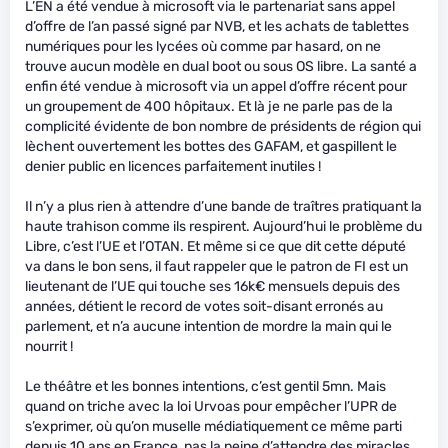
L’EN a été vendue à microsoft via le partenariat sans appel
d’offre de l’an passé signé par NVB, et les achats de tablettes
numériques pour les lycées où comme par hasard, on ne
trouve aucun modèle en dual boot ou sous OS libre. La santé a
enfin été vendue à microsoft via un appel d’offre récent pour
un groupement de 400 hôpitaux. Et là je ne parle pas de la
complicité évidente de bon nombre de présidents de région qui
lèchent ouvertement les bottes des GAFAM, et gaspillent le
denier public en licences parfaitement inutiles !
Il n’y a plus rien à attendre d’une bande de traîtres pratiquant la
haute trahison comme ils respirent. Aujourd’hui le problème du
Libre, c’est l’UE et l’OTAN. Et même si ce que dit cette député
va dans le bon sens, il faut rappeler que le patron de FI est un
lieutenant de l’UE qui touche ses 16k€ mensuels depuis des
années, détient le record de votes soit-disant erronés au
parlement, et n’a aucune intention de mordre la main qui le
nourrit !
Le théâtre et les bonnes intentions, c’est gentil 5mn. Mais
quand on triche avec la loi Urvoas pour empêcher l’UPR de
s’exprimer, où qu’on muselle médiatiquement ce même parti
depuis 10 ans en France, pas la peine d’attendre des miracles