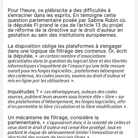
Pour l’heure, ce plébiscite a des difficultés à
s’enraciner dans les esprits. En témoigne
cette
question parlementaire
posée par Sabine Rubin où
la députée FI prend le cas de
l’article 13
du projet
de réforme de la directive sur le droit d'auteur en
gestation au sein des institutions européennes.
La disposition oblige les plateformes à s’engager
dans une logique de filtrage des contenus. Or, écrit
la députée, «
un certain nombre d'associations
spécialisées dans la question du logiciel libre et des libertés
informatiques s'inquiètent de l'impact qu'une telle mesure
aurait pour les forges logicielles ; plateformes hébergeant
des contenus, les codes sources, soumis au droit d'auteur et
mis en ligne par les utilisateurs
».
Inquiétudes ? «
Les développeurs, auteurs des codes
sources, publient leurs œuvres sous licence dite « libre » sur
des plateformes d'hébergement, les forges logicielles, afin
d'en permettre la libre circulation et la libre modification
».
Un mécanisme de filtrage, considère la
parlementaire, «
s'opposerait donc à la volonté de celles et
ceux dont le droit d'auteur est censé être protégé, tout en
portant le risque de sérieusement limiter l'innovation et la
réactivité des projets de logiciels libres
».