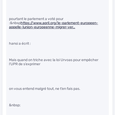
pourtant le parlement a voté pour
:&nbsp
https://www.april.org/le-parlement-europeen-
appelle-lunion-europeenne-migrer-ver…
hansi a écrit :
Mais quand on triche avec la loi Urvoas pour empêcher
l’UPR de s’exprimer
on vous entend malgré tout, ne t’en fais pas.
&nbsp;