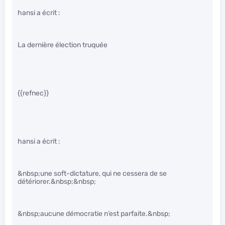
hansi a écrit :
La dernière élection truquée
{{refnec}}
hansi a écrit :
&nbsp;une soft-dictature, qui ne cessera de se
détériorer.&nbsp;&nbsp;
&nbsp;aucune démocratie n’est parfaite.&nbsp;