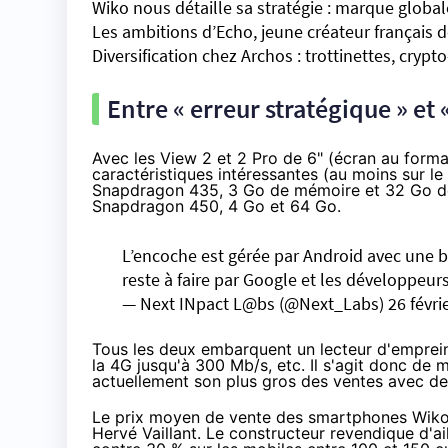
Wiko nous détaille sa stratégie : marque glob
Les ambitions d’Echo, jeune créateur français
Diversification chez Archos : trottinettes, cry
Entre « erreur stratégique » et 
Avec les
View 2 et 2 Pro
de 6" (écran au form
caractéristiques intéressantes (au moins sur l
Snapdragon 435
, 3 Go de mémoire et 32 Go d
Snapdragon 450
, 4 Go et 64 Go.
L’encoche est gérée par Android avec une ba
reste à faire par Google et les développeur
— Next INpact L@bs (@Next_Labs)
26 févri
Tous les deux embarquent un lecteur d'empreint
la 4G jusqu'à 300 Mb/s, etc. Il s'agit donc de
actuellement son plus gros des ventes avec de
Le prix moyen de vente des smartphones Wiko e
Hervé Vaillant. Le constructeur revendique d'a