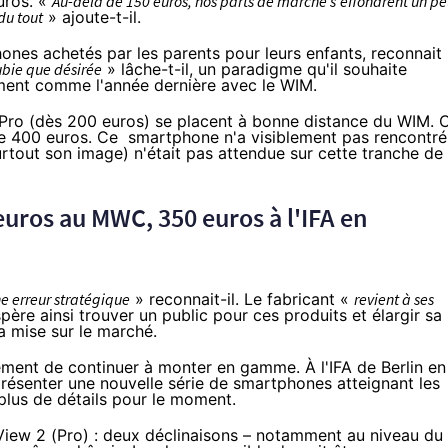
uros. «
Au-delà de 150 euros, nos parts de marché s'effondrent un p
du tout
» ajoute-t-il.
ones achetés par les parents pour leurs enfants, reconnait 
ubie que désirée
» lâche-t-il, un paradigme qu'il souhaite
ement
comme l'année dernière
avec le WIM.
2 Pro (dès 200 euros) se placent à bonne distance du WIM. 
de 400 euros. Ce smartphone n'a visiblement pas rencontré
urtout son image) n'était pas attendue sur cette tranche de
euros au
MWC
, 350 euros à l'
IFA
en
e erreur stratégique
» reconnait-il. Le fabricant «
revient à ses
père ainsi trouver un public pour ces produits et élargir sa
la mise sur le marché.
irement de continuer à monter en gamme. À l'
IFA de Berlin
en
 présenter une nouvelle série de smartphones atteignant les
plus de détails pour le moment.
 View 2 (Pro) : deux déclinaisons – notamment au niveau du