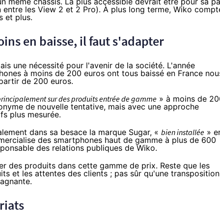
n même châssis. La plus accessible devrait être pour sa pa
entre les View 2 et 2 Pro). À plus long terme, Wiko compt
 et plus.
ns en baisse, il faut s'adapter
s une nécessité pour l'avenir de la société. L'année
hones à moins de 200 euros ont tous baissé en France nou
partir de 200 euros.
rincipalement sur des produits entrée de gamme
» à moins de 20
nonyme de nouvelle tentative, mais avec une approche
ifs plus mesurée.
galement dans sa besace la
marque Sugar
, «
bien installée
» e
commercialise des smartphones haut de gamme à plus de 600
esponsable des relations publiques de Wiko.
ser des produits dans cette gamme de prix. Reste que les
s et les attentes des clients ; pas sûr qu'une transposition
gagnante.
riats