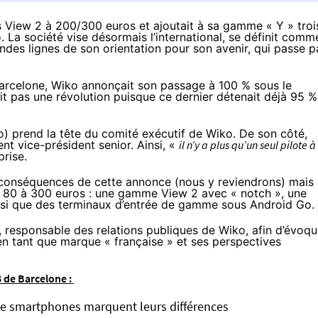
iew 2 à 200/300 euros et ajoutait à sa gamme « Y » troi
La société vise désormais l’international, se définit comm
ndes lignes de son orientation pour son avenir, qui passe p
rcelone
, Wiko
annonçait
son passage à 100 % sous le
it pas une révolution puisque ce dernier détenait déjà 95 %
o) prend la tête du comité exécutif de Wiko. De son côté,
nt vice-président senior. Ainsi, «
il n’y a plus qu’un seul pilote à
prise.
 conséquences de cette annonce (nous y reviendrons) mais
 80 à 300 euros
: une gamme View 2 avec « notch », une
insi que des terminaux d’entrée de gamme sous Android Go.
, responsable des relations publiques de Wiko, afin d’évoqu
 en tant que marque « française » et ses perspectives
 de Barcelone :
» de smartphones marquent leurs différences