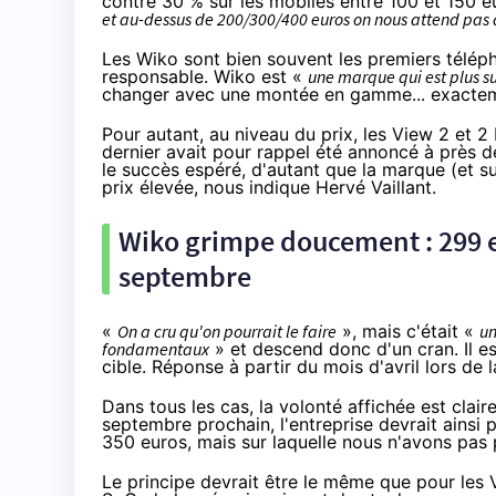
contre 30 % sur les mobiles entre 100 et 150 e
et au-dessus de 200/300/400 euros on nous attend pas 
Les Wiko sont bien souvent les premiers téléph
responsable. Wiko est «
une marque qui est plus s
changer avec une montée en gamme... exact
Pour autant, au niveau du prix, les View 2 et 
dernier avait pour rappel été annoncé à près 
le succès espéré, d'autant que la marque (et s
prix élevée, nous indique Hervé Vaillant.
Wiko grimpe doucement : 299 
septembre
«
On a cru qu'on pourrait le faire
», mais c'était «
un
fondamentaux
» et descend donc d'un cran. Il es
cible. Réponse à partir du mois d'avril lors de 
Dans tous les cas, la volonté affichée est cla
septembre prochain, l'entreprise devrait ainsi
350 euros, mais sur laquelle nous n'avons pas 
Le principe devrait être le même que pour les