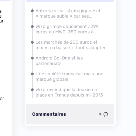
s
Entre « erreur stratégique » et
e
« marque subie » par ses
ar
utilisateurs
Wiko grimpe doucement : 299
euros au
MWC
, 350 euros à
l'
IFA
en septembre
Les marchés de 200 euros et
moins en baisse, il faut s'adapter
Android Go, One et les
partenariats
Une société française, mais une
marque globale
Wiko revendique la deuxième
place en France depuis mi-2013
er
Commentaires
18