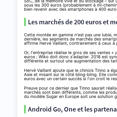
SoC, de la mémoire vive et du stockage – sur u
sous les 300 euros (probablement à mi-chemin 
bien revenir avec des smartphones à 400 euros
Les marchés de 200 euros et moi
Cette montée en gamme n'est pas une lubie, mai
dernière, les segments de marchés des smartp
affirme Hervé Vaillant, contrairement à ceux à 
Or, l'entreprise réalise le gros de ses ventes «
p
euros ; Wiko doit donc s'adapter. 2018 est sy
différente et surtout une augmentation des tar
Hervé Vaillant ajoute que le chinois Tinno a é
Asie et misant sur le côté bling-bling. Elle 
euros avec un certain succès si l'on croit le r
Preuve pour ce dernier que Tinno saurait réali
marchés sont bien différents, comme les produit
du modèle Sugar en Europe soit une solution 
Android Go, One et les partena