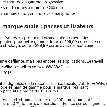
ale et montée en gamme progressive
 de smartphones à moins de 200 euros
pto-monnaie et IoT, en plus des smartphones
« marque subie » par ses utilisateurs
at 19:9), Wiko propose des smartphones avec des
e papier) pour cette gamme de prix : 199,99 euros avec un
e stockage, contre 299,99 euros avec respectivement
rre défilante, mais pas encore les applications. Le travail
s
#Wiko
pic.twitter.com/wfWWVWoQ5 s
er 2018
es digitales, de la reconnaissance faciale,
VoLTE
, VoWiFi,
 modèles haut de gamme pour la marque, réalisant
s produits à moins de 150 euros.
st en effet aux alentours des 100 euros, nous précise
illeurs 50 % de parts de marché en France sur ce segment,