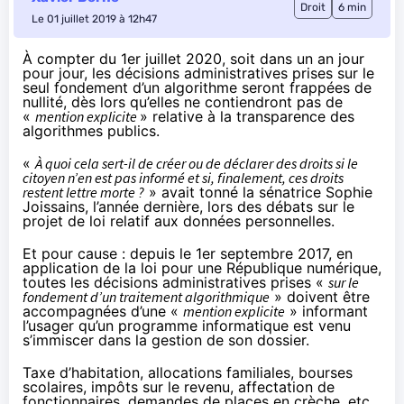
Droit
6 min
Le 01 juillet 2019 à 12h47
À compter du 1er juillet 2020, soit dans un an jour
pour jour, les décisions administratives prises sur le
seul fondement d’un algorithme seront frappées de
nullité, dès lors qu’elles ne contiendront pas de
«
mention explicite
» relative à la transparence des
algorithmes publics.
«
À quoi cela sert-il de créer ou de déclarer des droits si le
citoyen n’en est pas informé et si, finalement, ces droits
restent lettre morte ?
» avait tonné la sénatrice Sophie
Joissains, l’année dernière, lors des débats sur le
projet de loi relatif aux données personnelles.
Et pour cause : depuis le 1er septembre 2017, en
application de la loi pour une République numérique,
toutes les décisions administratives prises «
sur le
fondement d’un traitement algorithmique
» doivent être
accompagnées d’une «
mention explicite
» informant
l’usager qu’un programme informatique est venu
s’immiscer dans la gestion de son dossier.
Taxe d’habitation, allocations familiales, bourses
scolaires, impôts sur le revenu, affectation de
fonctionnaires, demandes de places en crèche, etc.