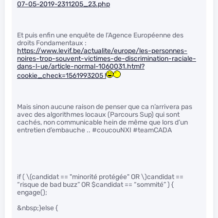
07-05-2019-2311205_23.php
Et puis enfin une enquête de l’Agence Européenne des
droits Fondamentaux :
https://www.levif.be/actualite/europe/les-personnes-
noires-trop-souvent-victimes-de-discrimination-raciale-
dans-l-ue/article-normal-1060031.html?
cookie_check=1561993205 !
Mais sinon aucune raison de penser que ca n’arrivera pas
avec des algorithmes locaux (Parcours Sup) qui sont
cachés, non communicable hein de même que lors d’un
entretien d’embauche .. #coucouNXI #teamCADA
if (
\(candidat == "minorité protégée" OR \)
candidat ==
“risque de bad buzz” OR $candidat == “sommité” ) {
engage();
&nbsp;}else {