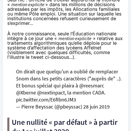
«
mention explicite
» dans les millions de décisions
adressées par les impôts, les Allocations familiales
ou même Pôle emploi. Une situation sur laquelle les
institutions concernées refusent curieusement de
s’exprimer...
À notre connaissance, seule l’Éducation nationale
intègre à ce jour une «
mention explicite
» relative aux
traitements algorithmiques qu’elle déploie pour le
système d’affectation des lycéens Affelnet
(visiblement avec quelques difficultés, comme
l'illustre le tweet ci-dessous...).
On dirait que quelqu'un a oublié de remplacer
$nom
dans les petits caractères ("auprès de" ..).
Et bonus spécial qui plaira à
@reesmarc
@Xberne
@nextinpact
, la mention CADA.
pic.twitter.com/E6fIbn6JM3
— Pierre Beyssac (@pbeyssac)
28 juin 2019
Une nullité « par défaut » à partir