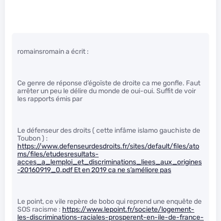
romainsromain a écrit :
Ce genre de réponse d’égoïste de droite ca me gonfle. Faut
arrêter un peu le délire du monde de oui-oui. Suffit de voir
les rapports émis par
Le défenseur des droits ( cette infâme islamo gauchiste de
Toubon ) :
https://www.defenseurdesdroits.fr/sites/default/files/ato
ms/files/etudesresultats-
acces_a_lemploi_et_discriminations_liees_aux_origines
-20160919_0.pdf Et en 2019 ca ne s’améliore pas
Le point, ce vile repère de bobo qui reprend une enquête de
SOS racisme :
https://www.lepoint.fr/societe/logement-
les-discriminations-raciales-prosperent-en-ile-de-france-