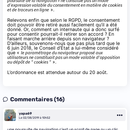
poursuite de la navigation » ne constitue pas un mode
d’expression valable du consentement en matière de cookies
et de traceurs en ligne
».
Relevons enfin que selon le RGPD, le consentement
doit pouvoir être retiré aussi facilement qu’il a été
donné. Or, comment un internaute qui a donc surfé
pour consentir pourrait-il retirer son accord ? En
faisant marche arrière depuis son navigateur ?
D’ailleurs, souvenons-nous que pas plus tard que
le
6 juin 2018
, le Conseil d’État a lui-même considéré
que «
le paramétrage du navigateur proposé aux
utilisateurs ne constituait pas un mode valable d'opposition
au dépôt de " cookies "
».
L’ordonnance est attendue autour du 20 août.
Commentaires (16)
yapa69
Le 02/08/2019 à 10h52
une poursuite de navigation c’est un scroll de page ou un clic