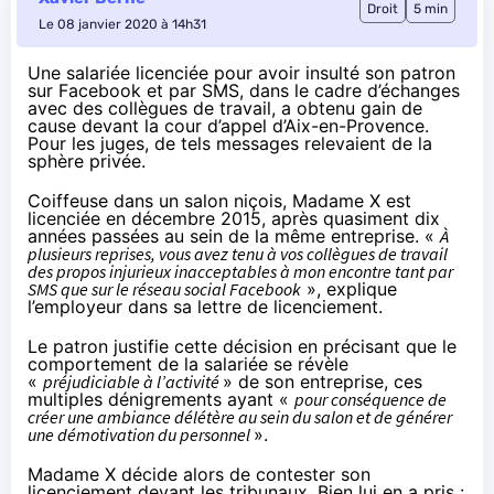
Droit
5 min
Le 08 janvier 2020 à 14h31
Une salariée licenciée pour avoir insulté son patron
sur Facebook et par SMS, dans le cadre d’échanges
avec des collègues de travail, a obtenu gain de
cause devant la cour d’appel d’Aix-en-Provence.
Pour les juges, de tels messages relevaient de la
sphère privée.
Coiffeuse dans un salon niçois, Madame X est
licenciée en décembre 2015, après quasiment dix
années passées au sein de la même entreprise. «
À
plusieurs reprises, vous avez tenu à vos collègues de travail
des propos injurieux inacceptables à mon encontre tant par
SMS que sur le réseau social Facebook
», explique
l’employeur dans sa lettre de licenciement.
Le patron justifie cette décision en précisant que le
comportement de la salariée se révèle
«
préjudiciable à l’activité
» de son entreprise, ces
multiples dénigrements ayant «
pour conséquence de
créer une ambiance délétère au sein du salon et de générer
une démotivation du personnel
».
Madame X décide alors de contester son
licenciement devant les tribunaux. Bien lui en a pris :