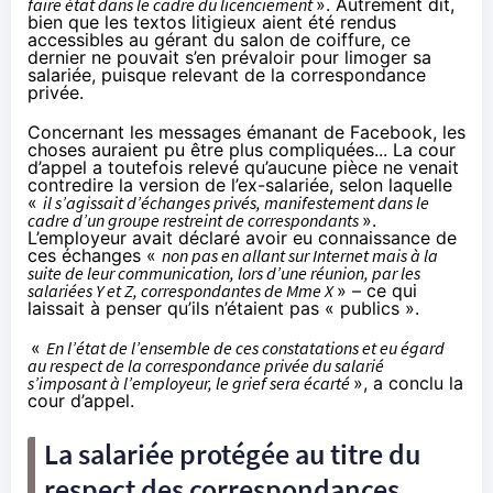
faire état dans le cadre du licenciement
». Autrement dit,
bien que les textos litigieux aient été rendus
accessibles au gérant du salon de coiffure, ce
dernier ne pouvait s’en prévaloir pour limoger sa
salariée, puisque relevant de la correspondance
privée.
Concernant les messages émanant de Facebook, les
choses auraient pu être plus compliquées... La cour
d’appel a toutefois relevé qu’aucune pièce ne venait
contredire la version de l’ex-salariée, selon laquelle
«
il s’agissait d’échanges privés, manifestement dans le
cadre d’un groupe restreint de correspondants
».
L’employeur avait déclaré avoir eu connaissance de
ces échanges «
non pas en allant sur Internet mais à la
suite de leur communication, lors d’une réunion, par les
salariées Y et Z, correspondantes de Mme X
» – ce qui
laissait à penser qu’ils n’étaient pas « publics ».
«
En l’état de l’ensemble de ces constatations et eu égard
au respect de la correspondance privée du salarié
s’imposant à l’employeur, le grief sera écarté
», a conclu la
cour d’appel.
La salariée protégée au titre du
respect des correspondances