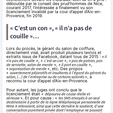
déboutée par le conseil des prud’hommes de Nice,
courant 2017, l’intéressée a finalement vu son
licenciement invalidé par la cour d’appel d’Aix-en-
Provence, fin 2019.
« C’est un con », « il n’a pas de
couille »…
Lors du procès, le gérant du salon de coiffure,
directement visé, avait produit plusieurs textos et
extraits issus de Facebook, datant tous de 2015 : «
il
n’a pas de couille
», «
c’est un con
», «
pas de patron, pas
de serviette, salon de merde
», «
il part en couille
»,
«
organisation de merde
», etc. Des propos
«
ouvertement péjoratifs et insultants à l’égard du gérant du
salon, (...) de l’entreprise ou de certains salariés
», a
reconnu la cour d’appel d’Aix-en-Provence.
Pour autant, les juges ont conclu que le
licenciement était «
dépourvu de cause réelle et
sérieuse
». Et pour cause : «
les SMS envoyés à un seul
destinataire à partir de la ligne téléphonique personnelle de
Mme X relevaient, ainsi que cette dernière le soutient, d’une
conversation purement privée dont l’employeur ne pouvait