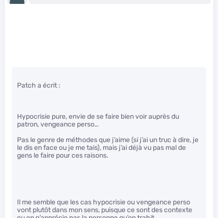
Patch a écrit :
Hypocrisie pure, envie de se faire bien voir auprès du
patron, vengeance perso…
Pas le genre de méthodes que j’aime (si j’ai un truc à dire, je
le dis en face ou je me tais), mais j’ai déjà vu pas mal de
gens le faire pour ces raisons.
Il me semble que les cas hypocrisie ou vengeance perso
vont plutôt dans mon sens, puisque ce sont des contexte
ou on n’apprécie pas la personne qu’on trahit.