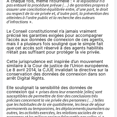
À chaque fois, même ritournelle : «
le législateur n’a
pas entouré la procédure prévue (…) de garanties propres à
assurer une conciliation équilibrée entre, d'une part, le droit
au respect de la vie privée et, d'autre part, la prévention des
atteintes à l'ordre public et la recherche des auteurs
d'infractions
».
Le Conseil constitutionnel n’a jamais vraiment
précisé les garanties exigées pour accompagner
l’accès aux données de connexion de ces agents,
mais il a plusieurs fois souligné que le simple fait
que cet accès soit réservé à des agents habilités
n’était pas suffisant pour protéger la vie privée.
Cette jurisprudence est inspirée d’un mouvement
similaire à la Cour de justice de l’Union européenne.
Le 8 avril 2014, la CJUE invalidait la directive sur la
conservation des données de connexion dans son
arrêt Digital Rights
.
Elle soulignait la sensibilité des données de
connexion qui «
prises dans leur ensemble [elles] sont
susceptibles de permettre de tirer des conclusions très
précises concernant la vie privée des personnes (…) telles
que les habitudes de la vie quotidienne, les lieux de séjour
permanents ou temporaires, les déplacements journaliers ou
autres, les activités exercées, les relations sociales de ces
personnes et les milieux sociaux fréquentés par celles-ci
».