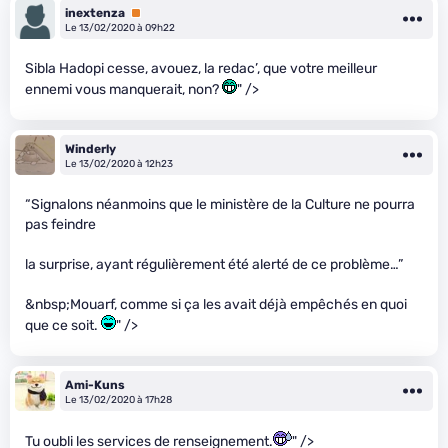
inextenza
Premium
Le 13/02/2020 à 09h22
Sibla Hadopi cesse, avouez, la redac’, que votre meilleur
ennemi vous manquerait, non?
" />
Winderly
Le 13/02/2020 à 12h23
“Signalons néanmoins que le ministère de la Culture ne pourra
pas feindre
la surprise, ayant régulièrement été alerté de ce problème…”
&nbsp;Mouarf, comme si ça les avait déjà empêchés en quoi
que ce soit.
" />
Ami-Kuns
Le 13/02/2020 à 17h28
Tu oubli les services de renseignement.
" />